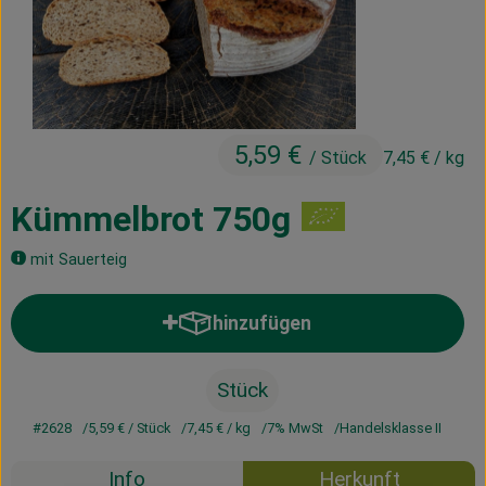
Kühltheke
Vorratskammer
Getränke
5,59 €
/ Stück
7,45 €
/ kg
Haus, Garten & Co.
Kümmelbrot 750g
Über uns
mit Sauerteig
Lieferservice
hinzufügen
Produkt zum Warenkorb hinzufü
Neues vom Hof
Blog
Stück
#2628
5,59 €
/ Stück
7,45 €
/ kg
7% MwSt
Handelsklasse II
Info
Herkunft