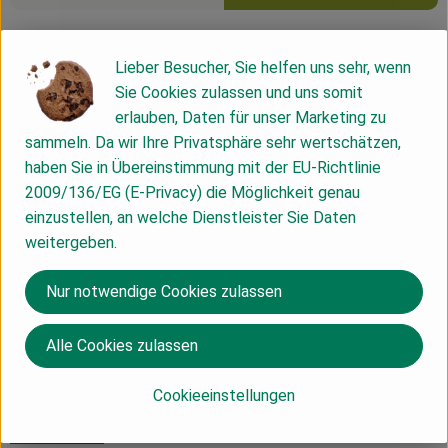
Info
Lieber Besucher, Sie helfen uns sehr, wenn
Sie Cookies zulassen und uns somit
Mahlitzscher Kümmelbrot 750g
erlauben, Daten für unser Marketing zu
sammeln. Da wir Ihre Privatsphäre sehr wertschätzen,
Zutaten: Wasser 38%, Roggenmehl 1150 39%, Dinkelmehl
haben Sie in Übereinstimmung mit der EU-Richtlinie
630 (eine Weizenart) 22%, Kümmel, Steinsalz 1%,
2009/136/EG (E-Privacy) die Möglichkeit genau
Apfelessig 0,001%
einzustellen, an welche Dienstleister Sie Daten
weitergeben.
alle Zutaten aus ökologischem Anbau
Nur notwendige Cookies zulassen
Produktinformationen
Alle Cookies zulassen
Cookieeinstellungen
Herkunft