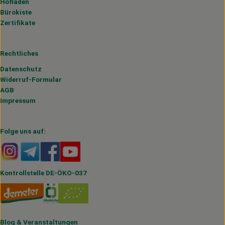
Hofladen
Bürokiste
Zertifikate
Rechtliches
Datenschutz
Widerruf-Formular
AGB
Impressum
Folge uns auf:
Externer Link zu https://www.instagram.com/hofmahlitzs
Externer Link zu https://t.me/s/hofmahlitzsch
Externer Link zu https://www.facebook.com/H
Externer Link zu https://www.youtube.
Kontrollstelle DE-ÖKO-037
Blog
&
Veranstaltungen