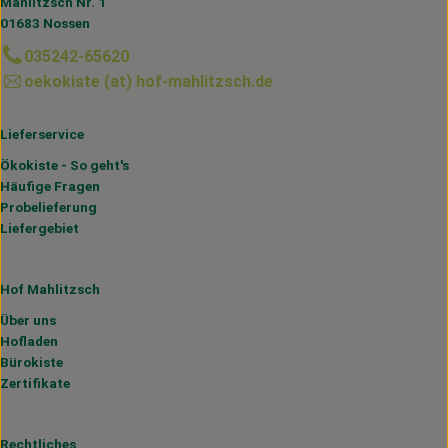
Mahlitzsch Nr. 1
01683 Nossen
035242-65620
oekokiste (at) hof-mahlitzsch.de
Lieferservice
Ökokiste - So geht's
Häufige Fragen
Probelieferung
Liefergebiet
Hof Mahlitzsch
Über uns
Hofladen
Bürokiste
Zertifikate
Rechtliches