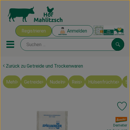
Warenk
Registrieren
Anmelden
Link
Mobiles Menu öffnen oder sch
Suche
Zurück zu Getreide und Trockenwaren
Ökokisten
Mehl
Getreide
Nudeln
Reis
Hülsenfrüchte
Sü
Mahlitzscher Produkte
Angebote & Inspiration
Pr
Ökokisten
, Verband:
Obst & Gemüse
Demeter