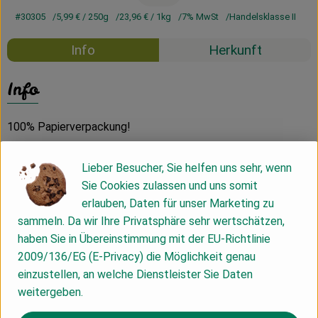
#30305
5,99 €
/ 250g
23,96 €
/ 1kg
7% MwSt
Handelsklasse II
Info
Herkunft
Info
100% Papierverpackung!
Lieber Besucher, Sie helfen uns sehr, wenn
Produktinformationen
Sie Cookies zulassen und uns somit
erlauben, Daten für unser Marketing zu
sammeln. Da wir Ihre Privatsphäre sehr wertschätzen,
Zutaten
haben Sie in Übereinstimmung mit der EU-Richtlinie
2009/136/EG (E-Privacy) die Möglichkeit genau
einzustellen, an welche Dienstleister Sie Daten
Nährwert-Info
weitergeben.