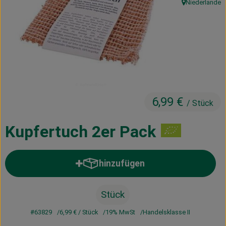
Niederlande
, Herkunft:
Kühltheke
Vorratskammer
Getränke
Haus, Garten & Co.
6,99 €
/ Stück
Über uns
Kupfertuch 2er Pack
Lieferservice
Neues vom Hof
hinzufügen
Produkt zum Warenkorb hinzufü
Blog
Stück
#63829
6,99 €
/ Stück
19% MwSt
Handelsklasse II