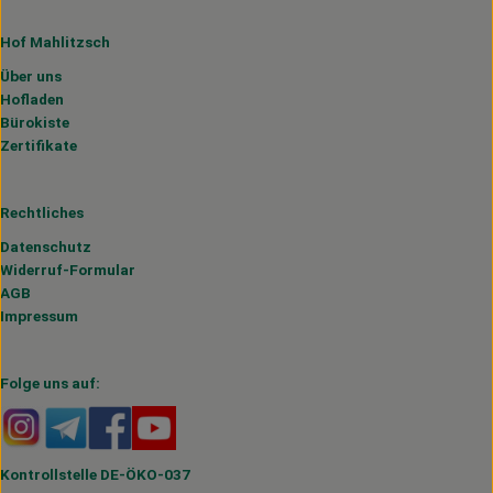
Hof Mahlitzsch
Über uns
Hofladen
Bürokiste
Zertifikate
Rechtliches
Datenschutz
Widerruf-Formular
AGB
Impressum
Folge uns auf:
Externer Link zu https://www.instagram.com/hofmahlitzs
Externer Link zu https://t.me/s/hofmahlitzsch
Externer Link zu https://www.facebook.com/H
Externer Link zu https://www.youtube.
Kontrollstelle DE-ÖKO-037