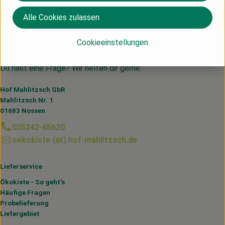
Alle Cookies zulassen
Hersteller: RED
Cookieeinstellungen
Niederlande
Du hast eine Frage? Wir helfen dir gerne:
Hof Mahlitzsch GbR
Mahlitzsch Nr. 1
01683 Nossen
035242-65620
oekokiste (at) hof-mahlitzsch.de
Lieferservice
Ökokiste - So geht's
Häufige Fragen
Probelieferung
Liefergebiet