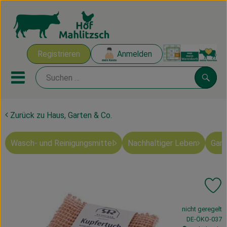
Warenk
Registrieren
Anmelden
Link
Mobiles Menu öffnen oder sch
Suche
Zurück zu Haus, Garten & Co.
Ökokisten
Wasch- und Reinigungsmittel
Nachhaltiger Leben
Gart
Mahlitzscher Produkte
Angebote & Inspiration
Pr
Ökokisten
, Verband:
nicht geregelt
Obst & Gemüse
, Kontrollstelle
DE-ÖKO-037