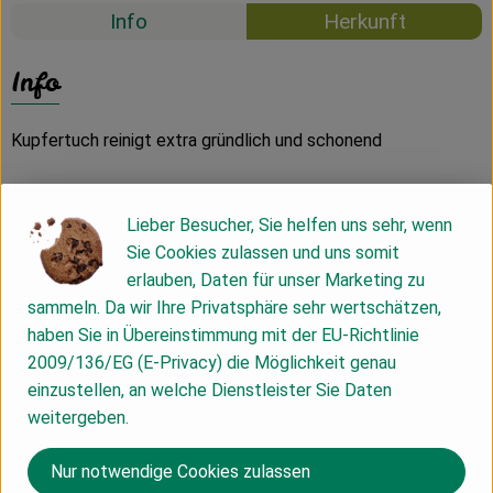
Info
Herkunft
Info
Kupfertuch reinigt extra gründlich und schonend
- für Töpfe, Pfannen, Spüle, Herd, Ceranfeld, Glas, Edelstahl
Lieber Besucher, Sie helfen uns sehr, wenn
- löst Rostansatz von Besteck
Sie Cookies zulassen und uns somit
- ideal auch für Fahrrad und Motorrad, sowie Scheiben,
erlauben, Daten für unser Marketing zu
Chromteile und Alu-Felgen beim Auto
sammeln. Da wir Ihre Privatsphäre sehr wertschätzen,
haben Sie in Übereinstimmung mit der EU-Richtlinie
2009/136/EG (E-Privacy) die Möglichkeit genau
Produktinformationen
einzustellen, an welche Dienstleister Sie Daten
weitergeben.
Herkunft
Nur notwendige Cookies zulassen