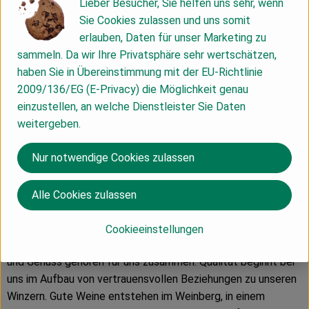
Lieber Besucher, Sie helfen uns sehr, wenn
Hersteller: Albet i Noya - San Pau d´Ordal
Sie Cookies zulassen und uns somit
erlauben, Daten für unser Marketing zu
Spanien
sammeln. Da wir Ihre Privatsphäre sehr wertschätzen,
haben Sie in Übereinstimmung mit der EU-Richtlinie
2009/136/EG (E-Privacy) die Möglichkeit genau
einzustellen, an welche Dienstleister Sie Daten
weitergeben.
Peter Riegel Weinimport GmbH
Nur notwendige Cookies zulassen
D 78359 Orsingen
Unser Verständnis von Qualität
Wir sind leidenschaftliche
Alle Cookies zulassen
Weinfreunde, haben Spaß am Genuss und sind überzeugt, mit
einem erhaltenswerten Kulturgut zu handeln. Wein wird für
Cookieeinstellungen
uns nie ein seelenloser Massenartikel sein. Ökologie, Qualität
und Genuss gehören für uns zusammen. Qualität beginnt bei
uns im Aufbau von vertrauensvollen Beziehungen zu unseren
Winzern. Gute Weine entstehen im Weinberg, in einem