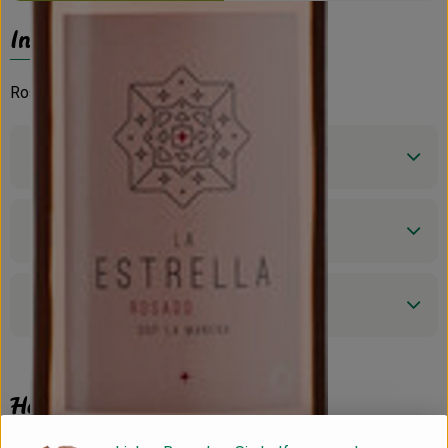
Info
Roséwein
Produktinformationen
Zutaten
Produktdatenblatt
Herkunft