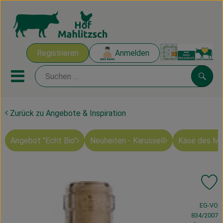
Warenk
Registrieren
Anmelden
Link
Mobiles Menu öffnen oder sch
Suche
Zurück zu Angebote & Inspiration
Ökokisten
Angebot "Echt Bio"
Neuheiten - Karussell
Käse des M
Mahlitzscher Produkte
Angebote & Inspiration
Pr
Ökokisten
, Verband:
EG-VO
Obst & Gemüse
834/2007