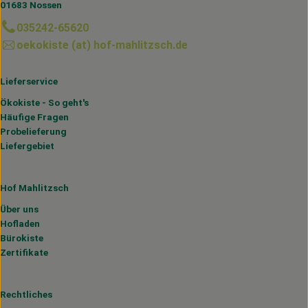
01683 Nossen
035242-65620
oekokiste (at) hof-mahlitzsch.de
Lieferservice
Ökokiste - So geht's
Häufige Fragen
Probelieferung
Liefergebiet
Hof Mahlitzsch
Über uns
Hofladen
Bürokiste
Zertifikate
Rechtliches