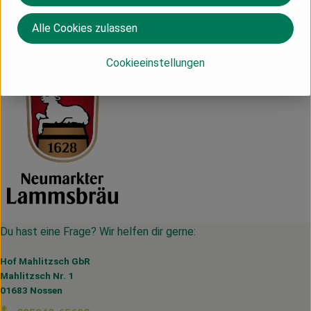
Alle Cookies zulassen
Deutschland
Neumarkter Lammsbräu
Cookieeinstellungen
Du hast eine Frage? Wir helfen dir gerne:
Hof Mahlitzsch GbR
Mahlitzsch Nr. 1
01683 Nossen