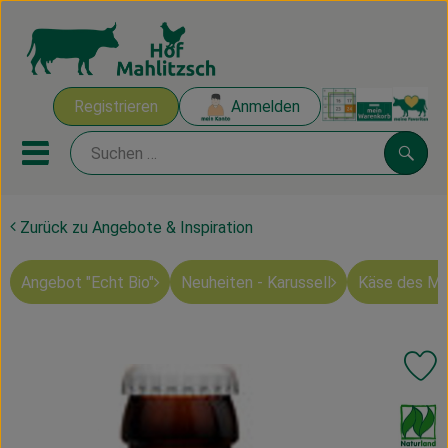
Warenk
Registrieren
Anmelden
Link
Mobiles Menu öffnen oder sch
Suche
Zurück zu Angebote & Inspiration
Ökokisten
Angebot "Echt Bio"
Neuheiten - Karussell
Käse des M
Mahlitzscher Produkte
Angebote & Inspiration
Pr
Ökokisten
, Verband:
Obst & Gemüse