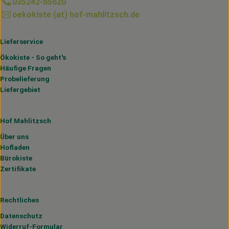
035242-65620
oekokiste (at) hof-mahlitzsch.de
Lieferservice
Ökokiste - So geht's
Häufige Fragen
Probelieferung
Liefergebiet
Hof Mahlitzsch
Über uns
Hofladen
Bürokiste
Zertifikate
Rechtliches
Datenschutz
Widerruf-Formular