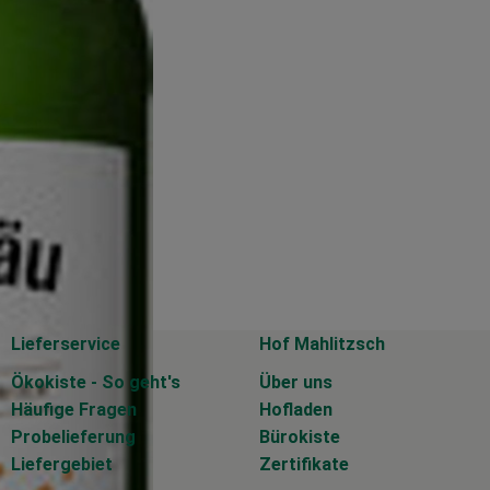
Lieferservice
Hof Mahlitzsch
Ökokiste - So geht's
Über uns
Häufige Fragen
Hofladen
Probelieferung
Bürokiste
Liefergebiet
Zertifikate