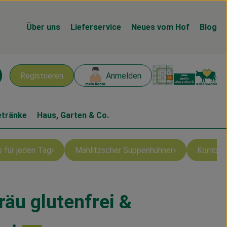
Über uns
Lieferservice
Neues vom Hof
Blog
Warenk
L
Registrieren
Anmelden
chen
etränke
Haus, Garten & Co.
 für jeden Tag
Mahlitzscher Suppenhühner
Kombuch
u glutenfrei &
en