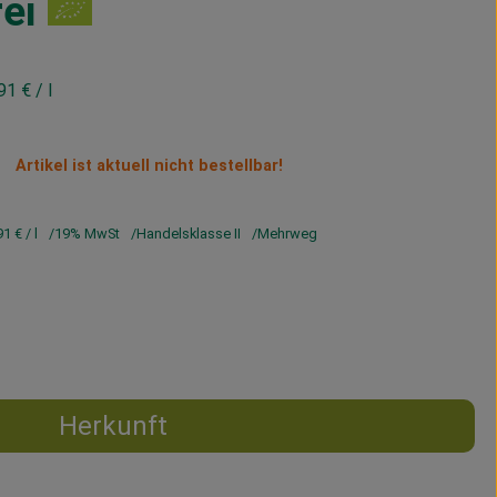
ei
,91 €
/ l
Artikel ist aktuell nicht bestellbar!
91 €
/ l
19% MwSt
Handelsklasse II
Mehrweg
Herkunft