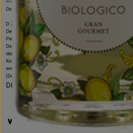
Dschinn GmbH & Co. KG
D 78359 Orsingen
Der Claim Bio|Schnaps|Kultur ist dabei Anspruch und Bekenntn
Partnerschaftlich betrieben wird sie von Lorenz Humbel und 
Dschinn. Der Name wurde übrigens lange vor dem Gin Boom ge
der gute Geist aus der Flasche.
Kontrollnummer ,DE-ÖKO-001
www.humbel.de
(Daten von Ecoinform)
DISTILLERIA WALCHER