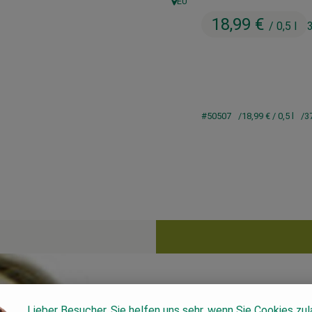
EU
, Herkunft:
18,99 €
/ 0,5 l
#50507
18,99 €
/ 0,5 l
3
Lieber Besucher, Sie helfen uns sehr, wenn Sie Cookies zu