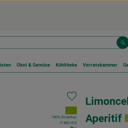
Su
isten
Obst & Gemüse
Kühltheke
Vorratskammer
G
Limoncell
Produkt zu Favouriten hinzufüg
, Verband:
Aperitif
100% Bioanbau
, Kontrollstelle:
IT-BIO-013