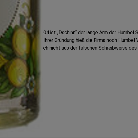
is zugleich. Seit 2004 ist „Dschinn“ der lange Arm der Humbel S
Riegel Bioweine. Bei Ihrer Gründung hieß die Firma noch Humbe
funden. Er ergibt sich nicht aus der falschen Schreibweise de