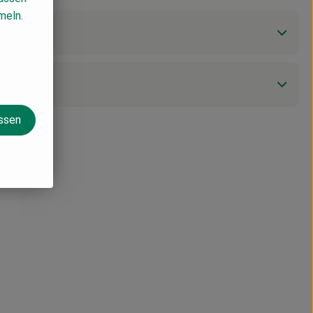
meln.
assen