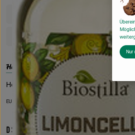
Produktinformationen
Überei
Möglich
Produktdatenblatt
weiter
Nur
Herkunft
Hersteller: Dschinn
EU