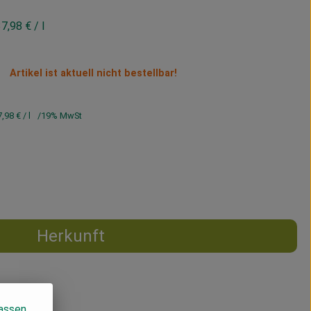
37,98 €
/ l
Artikel ist aktuell nicht bestellbar!
7,98 €
/ l
19% MwSt
Herkunft
lassen