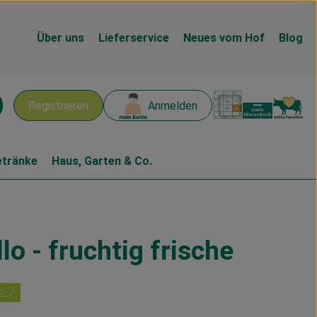
Über uns
Lieferservice
Neues vom Hof
Blog
Warenk
L
Registrieren
Anmelden
chen
etränke
Haus, Garten & Co.
o - fruchtig frische
en