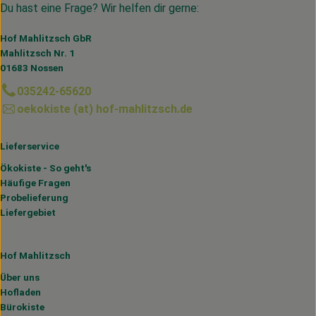
Du hast eine Frage? Wir helfen dir gerne:
Hof Mahlitzsch GbR
Mahlitzsch Nr. 1
01683 Nossen
035242-65620
oekokiste (at) hof-mahlitzsch.de
Lieferservice
Ökokiste - So geht's
Häufige Fragen
Probelieferung
Liefergebiet
Hof Mahlitzsch
Über uns
Hofladen
Bürokiste