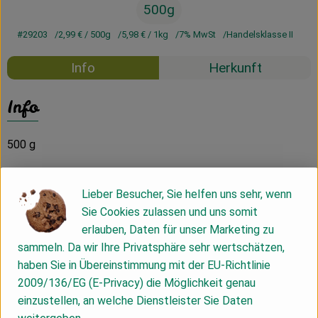
500g
#29203
2,99 €
/ 500g
5,98 €
/ 1kg
7% MwSt
Handelsklasse II
Info
Herkunft
Info
500 g
Produktinformationen
Lieber Besucher, Sie helfen uns sehr, wenn
Sie Cookies zulassen und uns somit
erlauben, Daten für unser Marketing zu
Zutaten
sammeln. Da wir Ihre Privatsphäre sehr wertschätzen,
haben Sie in Übereinstimmung mit der EU-Richtlinie
2009/136/EG (E-Privacy) die Möglichkeit genau
Nährwert-Info
einzustellen, an welche Dienstleister Sie Daten