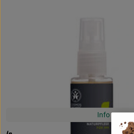
Info
Info