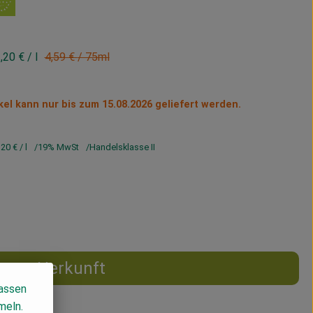
Alter Preis:
,20 €
/ l
4,59 €
/ 75ml
kel kann nur bis zum 15.08.2026 geliefert werden.
,20 €
/ l
19% MwSt
Handelsklasse II
Herkunft
lassen
meln.