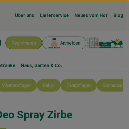
Über uns
Lieferservice
Neues vom Hof
Blog
Warenk
L
Registrieren
Anmelden
chen
etränke
Haus, Garten & Co.
Männerpflege
Baby
Zahnpflege
Sonnenschu
eo Spray Zirbe
en