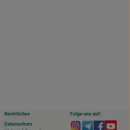
Rechtliches
Folge uns auf:
Externer Link zu https
Externer Link zu 
Externer Li
Extern
Datenschutz