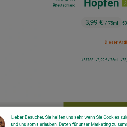
Hopfen
Deutschland
, Herkunft:
3,99 €
/ 75ml
53
Dieser Arti
#53788
3,99 €
/ 75ml
53
Lieber Besucher, Sie helfen uns sehr, wenn Sie Cookies zu
und uns somit erlauben, Daten für unser Marketing zu sam