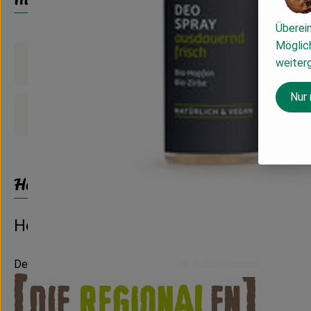
Überei
Möglich
Produktinformationen
weiter
Nur
Produktdatenblatt
Herkunft
Hersteller: Lenz Naturpflege
Deutschland