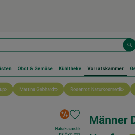
Su
isten
Obst & Gemüse
Kühltheke
Vorratskammer
G
up
Martina Gebhardt
Rosenrot Naturkosmetik
Sonderangebot
Männer D
Produkt zu Favouriten hinzufüg
, Verband:
Naturkosmetik
, Kontrollstelle:
DE-ÖKO-037