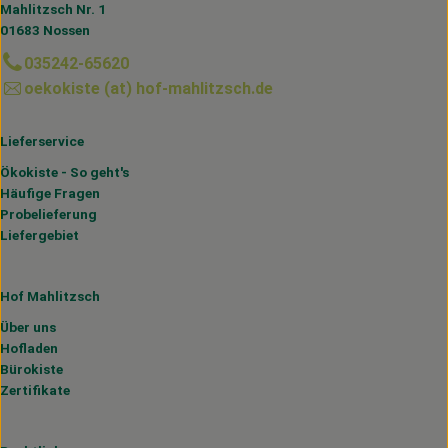
Mahlitzsch Nr. 1
01683 Nossen
035242-65620
oekokiste (at) hof-mahlitzsch.de
Lieferservice
Ökokiste - So geht's
Häufige Fragen
Probelieferung
Liefergebiet
Hof Mahlitzsch
Über uns
Hofladen
Bürokiste
Zertifikate