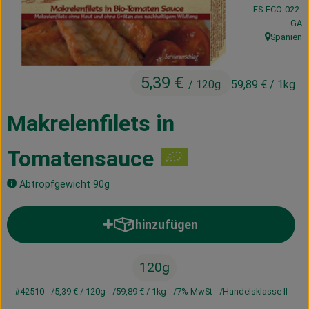
, Kontrollstelle
ES-ECO-022-
Kühltheke
GA
Spanien
Vorratskammer
, Herkunft:
Getränke
5,39 €
/ 120g
59,89 €
/ 1kg
Haus, Garten & Co.
Makrelenfilets in
Tomatensauce
Über uns
Lieferservice
Abtropfgewicht 90g
Neues vom Hof
hinzufügen
Produkt zum Warenkorb hinzufü
Blog
120g
#42510
5,39 €
/ 120g
59,89 €
/ 1kg
7% MwSt
Handelsklasse II