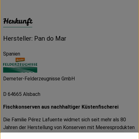
Herkunft
Hersteller: Pan do Mar
Spanien
Demeter-Felderzeugnisse GmbH
D 64665 Alsbach
Fischkonserven aus nachhaltiger Küstenfischerei
Die Familie Pérez Lafuente widmet sich seit mehr als 80
Jahren der Herstellung von Konserven mit Meeresprodukten
und ist Pionier bei der Verarbeitung und Vermarktung der