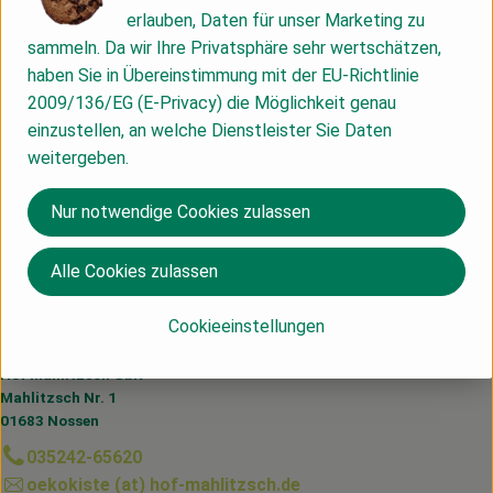
Info
erlauben, Daten für unser Marketing zu
sammeln. Da wir Ihre Privatsphäre sehr wertschätzen,
haben Sie in Übereinstimmung mit der EU-Richtlinie
2009/136/EG (E-Privacy) die Möglichkeit genau
Produktinformationen
einzustellen, an welche Dienstleister Sie Daten
weitergeben.
Nur notwendige Cookies zulassen
Herkunft
Alle Cookies zulassen
Senegal
Cookieeinstellungen
Du hast eine Frage? Wir helfen dir gerne:
Hof Mahlitzsch GbR
Mahlitzsch Nr. 1
01683 Nossen
035242-65620
oekokiste (at) hof-mahlitzsch.de