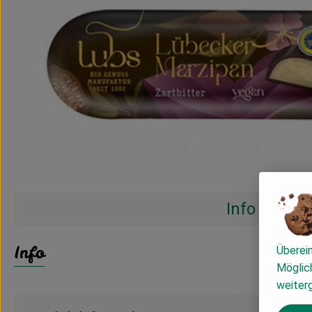
Info
Info
Überei
Möglich
weiter