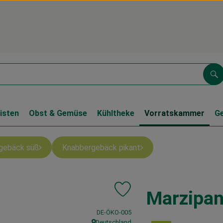
Su
isten
Obst & Gemüse
Kühltheke
Vorratskammer
G
gebäck süß
Knabbergebäck pikant
Marzipan
Produkt zu Favouriten hinzufüge
, Kontrollstelle:
DE-ÖKO-005
Deutschland