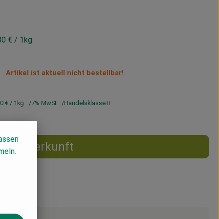
80 €
/ 1kg
Artikel ist aktuell nicht bestellbar!
80 €
/ 1kg
7% MwSt
Handelsklasse II
lassen
Herkunft
meln.