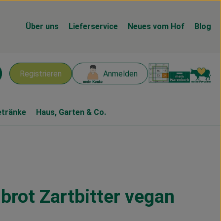
Über uns
Lieferservice
Neues vom Hof
Blog
Warenk
L
Registrieren
Anmelden
chen
etränke
Haus, Garten & Co.
brot Zartbitter vegan
n