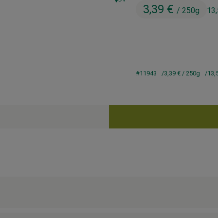
, Herkunft:
3,39 €
/ 250g
13
#11943
3,39 €
/ 250g
13,