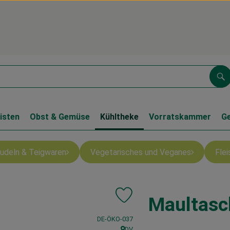
Su
isten
Obst & Gemüse
Kühltheke
Vorratskammer
G
Nudeln & Teigwaren
Vegetarisches und Veganes
Fle
Maultasc
Produkt zu Favouriten hinzufüge
, Kontrollstelle:
DE-ÖKO-037
DV