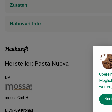
Zutaten
Nährwert-Info
Herkunft
Hersteller: Pasta Nuova
Überei
DV
Möglich
weiter
mossa GmbH
Nur
D 76709 Kronau