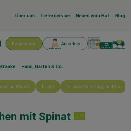
Über uns
Lieferservice
Neues vom Hof
Blog
Warenk
L
Registrieren
Anmelden
chen
etränke
Haus, Garten & Co.
isch und Wurst
Fisch
Feinkost & Fertiggerichte
hen mit Spinat
n