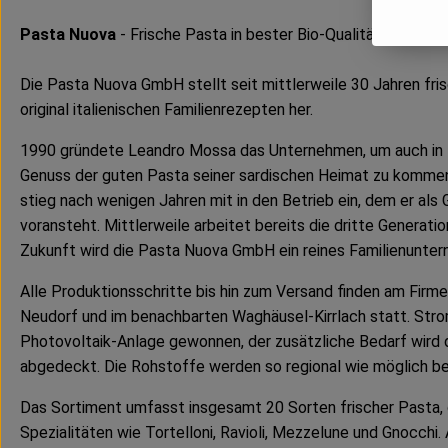
Pasta Nuova
- Frische Pasta in bester Bio-Qualität
Die Pasta Nuova GmbH stellt seit mittlerweile 30 Jahren fri
original italienischen Familienrezepten her.
1990 gründete Leandro Mossa das Unternehmen, um auch in 
Genuss der guten Pasta seiner sardischen Heimat zu kommen
stieg nach wenigen Jahren mit in den Betrieb ein, dem er als
voransteht. Mittlerweile arbeitet bereits die dritte Generatio
Zukunft wird die Pasta Nuova GmbH ein reines Familienunter
Alle Produktionsschritte bis hin zum Versand finden am Firm
Neudorf und im benachbarten Waghäusel-Kirrlach statt. Stro
Photovoltaik-Anlage gewonnen, der zusätzliche Bedarf wird
abgedeckt. Die Rohstoffe werden so regional wie möglich b
Das Sortiment umfasst insgesamt 20 Sorten frischer Pasta, d
Spezialitäten wie Tortelloni, Ravioli, Mezzelune und Gnocchi.