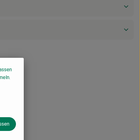
lassen
meln.
assen