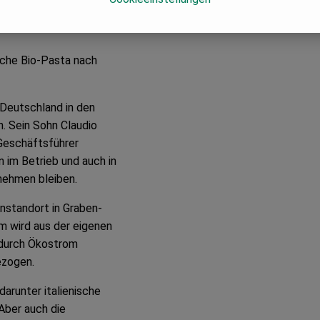
sche Bio-Pasta nach
Deutschland in den
. Sein Sohn Claudio
 Geschäftsführer
n im Betrieb und auch in
nehmen bleiben.
enstandort in Graben-
m wird aus der eigenen
 durch Ökostrom
ezogen.
arunter italienische
 Aber auch die