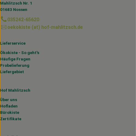
Mahlitzsch Nr. 1
01683 Nossen
035242-65620
oekokiste (at) hof-mahlitzsch.de
Lieferservice
Ökokiste - So geht's
Häufige Fragen
Probelieferung
Liefergebiet
Hof Mahlitzsch
Über uns
Hofladen
Bürokiste
Zertifikate