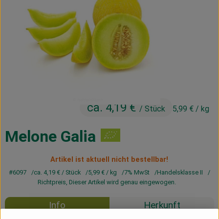
Kühltheke
Vorratskammer
Getränke
Haus, Garten & Co.
ca. 4,19 €
/ Stück
5,99 €
/ kg
Über uns
Lieferservice
Melone Galia
Neues vom Hof
Artikel ist aktuell nicht bestellbar!
#6097
ca. 4,19 €
/ Stück
5,99 €
/ kg
7% MwSt
Handelsklasse II
Blog
Richtpreis,
Dieser Artikel wird genau eingewogen.
Info
Herkunft