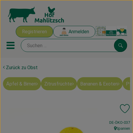
Warenk
Registrieren
Anmelden
Link
Mobiles Menu öffnen oder sch
Suche
Zurück zu Obst
Ökokisten
Äpfel & Birnen
Zitrusfrüchte
Bananen & Exoten
Pfi
Mahlitzscher Produkte
Angebote & Inspiration
Pr
Ökokisten
, Kontrollstelle
DE-ÖKO-037
Obst & Gemüse
Spanien
, Herkunft: