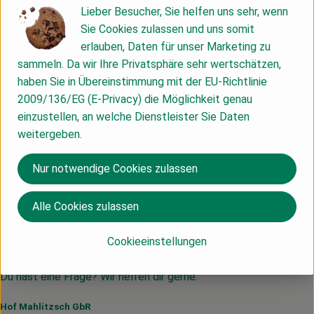
Lieber Besucher, Sie helfen uns sehr, wenn
Info
Sie Cookies zulassen und uns somit
erlauben, Daten für unser Marketing zu
sammeln. Da wir Ihre Privatsphäre sehr wertschätzen,
haben Sie in Übereinstimmung mit der EU-Richtlinie
Produktinformationen
2009/136/EG (E-Privacy) die Möglichkeit genau
einzustellen, an welche Dienstleister Sie Daten
weitergeben.
Herkunft
Nur notwendige Cookies zulassen
Hersteller: Schramm
Alle Cookies zulassen
Spanien
Cookieeinstellungen
zur Webseite
Du hast eine Frage? Wir helfen dir gerne:
Hof Mahlitzsch GbR