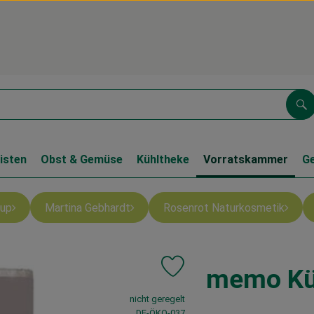
Su
isten
Obst & Gemüse
Kühltheke
Vorratskammer
G
up
Martina Gebhardt
Rosenrot Naturkosmetik
memo Kü
Produkt zu Favouriten hinzufüge
, Verband:
nicht geregelt
, Kontrollstelle:
DE-ÖKO-037