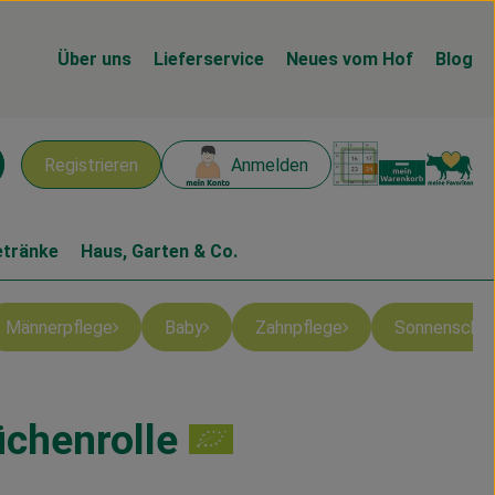
Über uns
Lieferservice
Neues vom Hof
Blog
Warenk
L
Registrieren
Anmelden
chen
etränke
Haus, Garten & Co.
Männerpflege
Baby
Zahnpflege
Sonnenschu
chenrolle
n