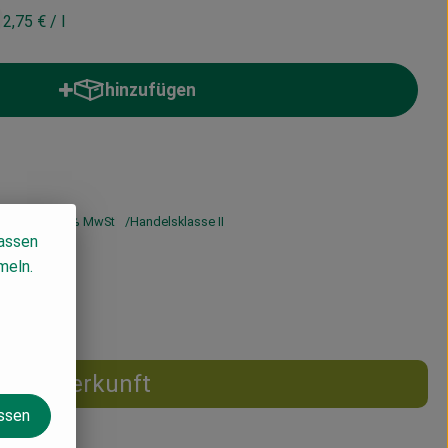
2,75 €
/ l
hinzufügen
Produkt zum Warenkorb hinzufügen
2,75 €
/ l
7% MwSt
Handelsklasse II
lassen
meln.
Herkunft
assen