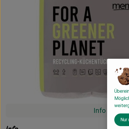
Überei
Möglich
weiter
Info
Nur
Info