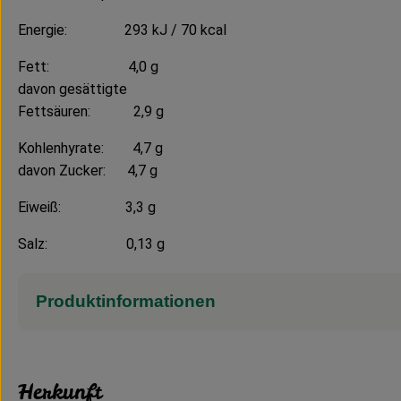
Energie: 293 kJ / 70 kcal
Fett: 4,0 g
davon gesättigte
Fettsäuren: 2,9 g
Kohlenhyrate: 4,7 g
davon Zucker: 4,7 g
Eiweiß: 3,3 g
Salz: 0,13 g
Produktinformationen
Herkunft