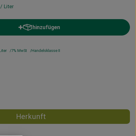
€
/ Liter
hinzufügen
Produkt zum Warenkorb hinzufügen
Liter
7% MwSt
Handelsklasse II
Herkunft