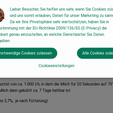
Lieber Besucher, Sie helfen uns sehr, wenn Sie Cookies zu
lch zu Vollmilch, Quark und Naturjoghurt verarbeitet. Um Aroma 
und uns somit erlauben, Daten für unser Marketing zu sam
Da wir Ihre Privatsphäre sehr wertschätzen, haben Sie in
gelingt es uns, Ihnen absolut frische Milch zu liefern.
nstimmung mit der EU-Richtlinie 2009/136/EG (E-Privacy) die
n gelangt die Milch in einen großen, gekühlten Behälter. Von d
keit genau einzustellen, an welche Dienstleister Sie Daten
r wenige Sekunden auf 73°C. Danach wird die Milch in saubere Fl
geben.
risch abgefüllte Milch für unsere Ökokisten.
 wir Ihnen hochwertige, frische Milch.
 notwendige Cookies zulassen
Alle Cookies zul
Cookieeinstellungen
Bestandteilen so unverändert wie möglich zu lassen und trotzdem
nd Rühren die Struktur der enthaltenen Fette beschädigt.
ität von ca. 1.000 l/h, in dem die Milch für 20 Sekunden auf 73°
Milch dann gekühlt ca. 7 Tage haltbar ist.
is 3,7%, je nach Fütterung).