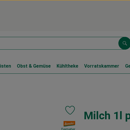
Su
isten
Obst & Gemüse
Kühltheke
Vorratskammer
G
Milch 1l 
Produkt zu Favouriten hinzufüge
, Verband:
Demeter