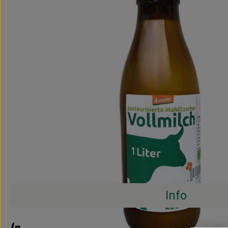
Info
Info