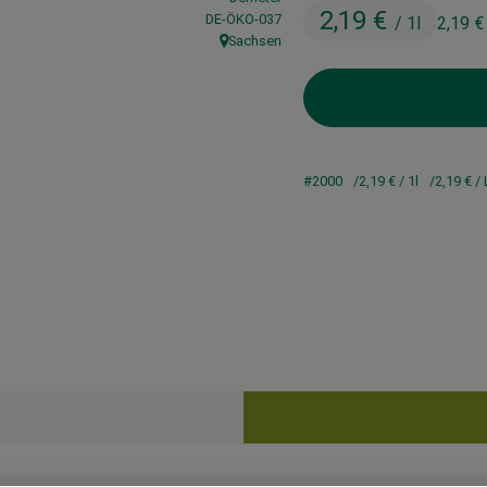
2,19 €
, Kontrollstelle:
DE-ÖKO-037
/ 1l
2,19 
Sachsen
, Herkunft:
#2000
2,19 €
/ 1l
2,19 €
/ 