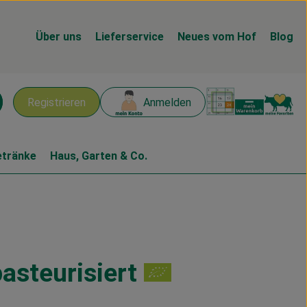
Über uns
Lieferservice
Neues vom Hof
Blog
Warenk
L
Registrieren
Anmelden
chen
etränke
Haus, Garten & Co.
pasteurisiert
n