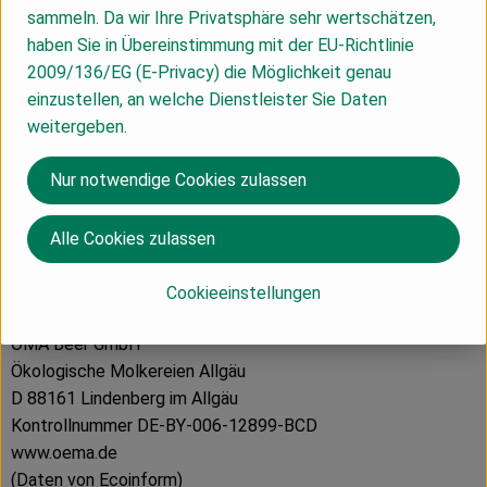
Produktdatenblatt
sammeln. Da wir Ihre Privatsphäre sehr wertschätzen,
haben Sie in Übereinstimmung mit der EU-Richtlinie
2009/136/EG (E-Privacy) die Möglichkeit genau
einzustellen, an welche Dienstleister Sie Daten
Herkunft
weitergeben.
Nur notwendige Cookies zulassen
Hersteller: ÖMA
Alle Cookies zulassen
Italien
Cookieeinstellungen
ÖMA Beer GmbH
Ökologische Molkereien Allgäu
D 88161 Lindenberg im Allgäu
Kontrollnummer DE-BY-006-12899-BCD
www.oema.de
(Daten von Ecoinform)