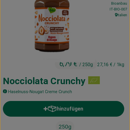
Bioanbau
Kühltheke
, Kontrollstel
IT-BIO-007
Italien
Vorratskammer
, Herkunft
Getränke
Haus, Garten & Co.
6,79 €
/ 250g
27,16 €
/ 1kg
Über uns
Lieferservice
Nocciolata Crunchy
Neues vom Hof
Haselnuss-Nougat Creme Crunch
Blog
hinzufügen
Produkt zum Warenkorb hinzufü
250g