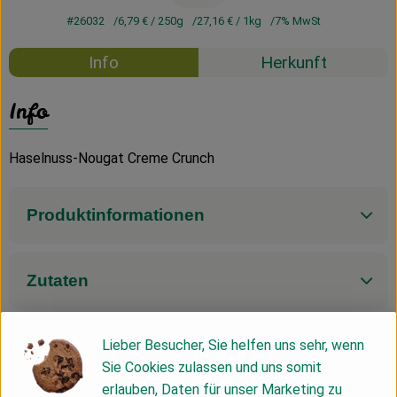
#26032
6,79 €
/ 250g
27,16 €
/ 1kg
7% MwSt
Info
Herkunft
Info
Haselnuss-Nougat Creme Crunch
Produktinformationen
Zutaten
Lieber Besucher, Sie helfen uns sehr, wenn
Nährwert-Info
Sie Cookies zulassen und uns somit
erlauben, Daten für unser Marketing zu