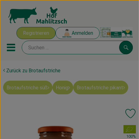
Warenk
Registrieren
Anmelden
Link
Mobiles Menu öffnen oder sch
Suche
Zurück zu Brotaufstriche
Ökokisten
Brotaufstriche süß
Honig
Brotaufstriche pikant
Mahlitzscher Produkte
Angebote & Inspiration
Pr
Ökokisten
, Verband:
Obst & Gemüse
100%