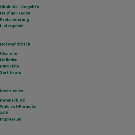
Ökokiste - So geht's
Häufige Fragen
Probelieferung
Liefergebiet
Hof Mahlitzsch
Über uns
Hofladen
Bürokiste
Zertifikate
Rechtliches
Datenschutz
Widerruf-Formular
AGB
Impressum