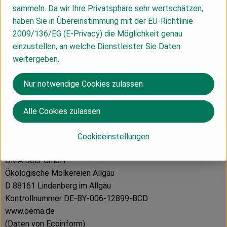
Produktdatenblatt
sammeln. Da wir Ihre Privatsphäre sehr wertschätzen,
haben Sie in Übereinstimmung mit der EU-Richtlinie
2009/136/EG (E-Privacy) die Möglichkeit genau
einzustellen, an welche Dienstleister Sie Daten
Herkunft
weitergeben.
Nur notwendige Cookies zulassen
Hersteller: ÖMA
Alle Cookies zulassen
Italien
Cookieeinstellungen
ÖMA Beer GmbH
Ökologische Molkereien Allgäu
D 88161 Lindenberg im Allgäu
Kontrollnummer DE-BY-006-12899-BCD
www.oema.de
(Daten von Ecoinform)