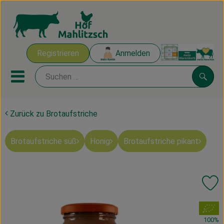
Warenk
Registrieren
Anmelden
Link
Mobiles Menu öffnen oder sch
Suche
Zurück zu Brotaufstriche
Ökokisten
Brotaufstriche süß
Honig
Brotaufstriche pikant
Mahlitzscher Produkte
Angebote & Inspiration
Pr
Ökokisten
, Verband:
Obst & Gemüse
100%