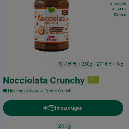
Bioanbau
Kühltheke
, Kontrollstel
IT-BIO-007
Italien
Vorratskammer
, Herkunft
Getränke
Haus, Garten & Co.
6,79 €
/ 250g
27,16 €
/ 1kg
Über uns
Lieferservice
Nocciolata Crunchy
Neues vom Hof
Haselnuss-Nougat Creme Crunch
Blog
hinzufügen
Produkt zum Warenkorb hinzufü
250g