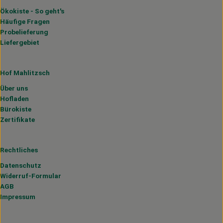
Ökokiste - So geht's
Häufige Fragen
Probelieferung
Liefergebiet
Hof Mahlitzsch
Über uns
Hofladen
Bürokiste
Zertifikate
Rechtliches
Datenschutz
Widerruf-Formular
AGB
Impressum