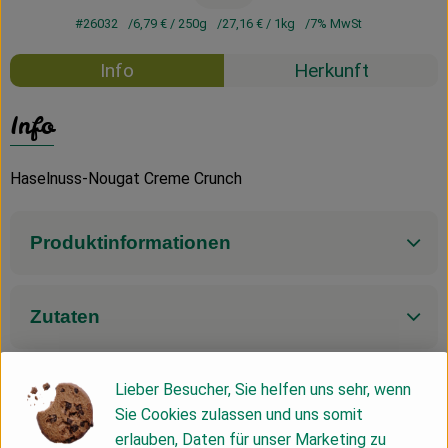
#26032
6,79 €
/ 250g
27,16 €
/ 1kg
7% MwSt
Info
Herkunft
Info
Haselnuss-Nougat Creme Crunch
Produktinformationen
Zutaten
Lieber Besucher, Sie helfen uns sehr, wenn
Nährwert-Info
Sie Cookies zulassen und uns somit
erlauben, Daten für unser Marketing zu