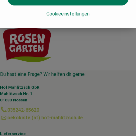
Deutschland
Cookieeinstellungen
Rosengarten
Du hast eine Frage? Wir helfen dir gerne:
Hof Mahlitzsch GbR
Mahlitzsch Nr. 1
01683 Nossen
035242-65620
oekokiste (at) hof-mahlitzsch.de
Lieferservice