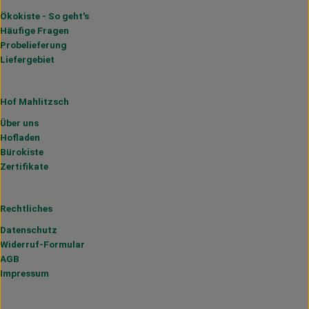
Ökokiste - So geht's
Häufige Fragen
Probelieferung
Liefergebiet
Hof Mahlitzsch
Über uns
Hofladen
Bürokiste
Zertifikate
Rechtliches
Datenschutz
Widerruf-Formular
AGB
Impressum