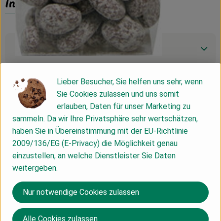
Info
Produktinformationen
Lieber Besucher, Sie helfen uns sehr, wenn
Zutaten
Sie Cookies zulassen und uns somit
erlauben, Daten für unser Marketing zu
sammeln. Da wir Ihre Privatsphäre sehr wertschätzen,
Nährwert-Info
haben Sie in Übereinstimmung mit der EU-Richtlinie
2009/136/EG (E-Privacy) die Möglichkeit genau
einzustellen, an welche Dienstleister Sie Daten
Produktdatenblatt
weitergeben.
Nur notwendige Cookies zulassen
Herkunft
Alle Cookies zulassen