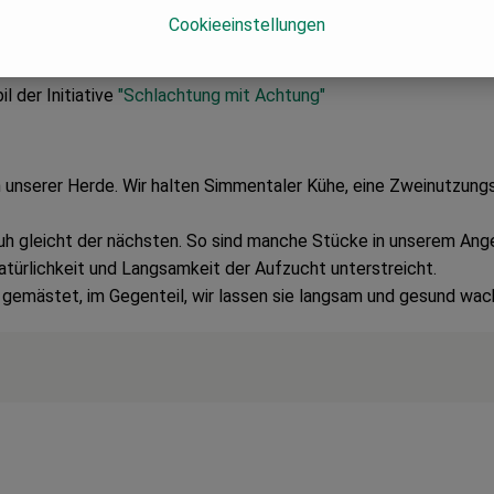
tellartikel! Für Stornierungen bitte Kontakt 
Cookieeinstellungen
 der Initiative
"Schlachtung mit Achtung"
unserer Herde. Wir halten Simmentaler Kühe, eine Zweinutzungsr
Kuh gleicht der nächsten. So sind manche Stücke in unserem Ange
atürlichkeit und Langsamkeit der Aufzucht unterstreicht.
 gemästet, im Gegenteil, wir lassen sie langsam und gesund wach