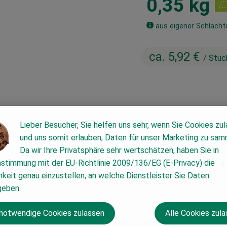
0,35 kg
aus eigener Schlacht
ca. 5,92 €
/ Stüc
#3210
ca. 5,92 €
/ Stück
1
Lieber Besucher, Sie helfen uns sehr, wenn Sie Cookies zu
Richtpreis,
Dieser Artikel wi
und uns somit erlauben, Daten für unser Marketing zu sam
Da wir Ihre Privatsphäre sehr wertschätzen, haben Sie in
nstimmung mit der EU-Richtlinie 2009/136/EG (E-Privacy) die
keit genau einzustellen, an welche Dienstleister Sie Daten
geben.
 notwendige Cookies zulassen
Alle Cookies zul