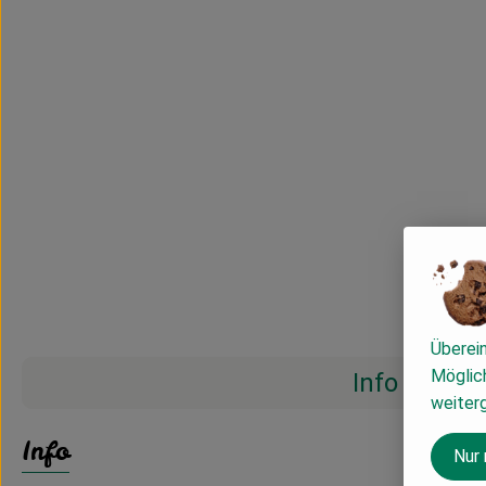
Überei
Möglich
Info
weiter
Info
Nur