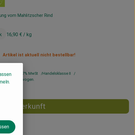
ung vom Mahlitzscher Rind
k
16,90 €
/ kg
Artikel ist aktuell nicht bestellbar!
6,90 €
/ kg
7% MwSt
Handelsklasse II
lassen
rd genau eingewogen.
meln.
Herkunft
assen