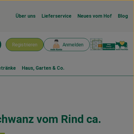
Über uns
Lieferservice
Neues vom Hof
Blog
Warenk
L
Registrieren
Anmelden
chen
etränke
Haus, Garten & Co.
hwanz vom Rind ca.
n