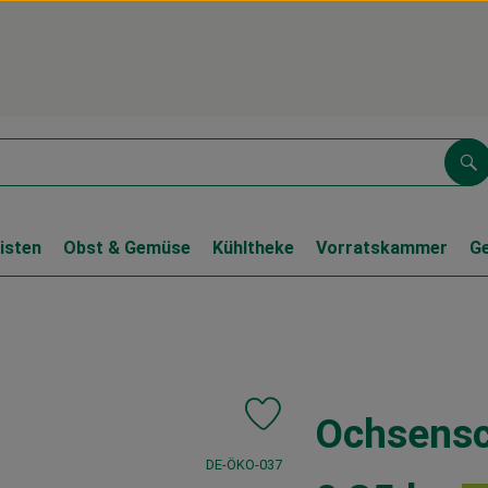
Su
isten
Obst & Gemüse
Kühltheke
Vorratskammer
G
Ochsensc
Produkt zu Favouriten hinzufüge
, Kontrollstelle:
DE-ÖKO-037