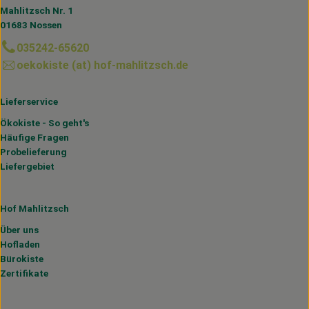
Mahlitzsch Nr. 1
01683 Nossen
035242-65620
oekokiste (at) hof-mahlitzsch.de
Lieferservice
Ökokiste - So geht's
Häufige Fragen
Probelieferung
Liefergebiet
Hof Mahlitzsch
Über uns
Hofladen
Bürokiste
Zertifikate