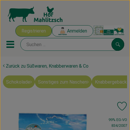
Warenk
Registrieren
Anmelden
Link
Mobiles Menu öffnen oder sch
Suche
Zurück zu Süßwaren, Knabberwaren & Co
Ökokisten
Schokolade
Sonstiges zum Naschen
Knabbergebäck 
Mahlitzscher Produkte
Angebote & Inspiration
Pr
Ökokisten
, Verband:
99% EG-VO
Obst & Gemüse
834/2007