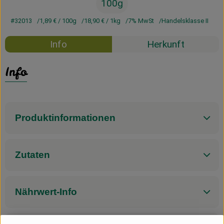
100g
#32013
1,89 €
/ 100g
18,90 €
/ 1kg
7% MwSt
Handelsklasse II
Info
Herkunft
Info
Produktinformationen
Zutaten
Nährwert-Info