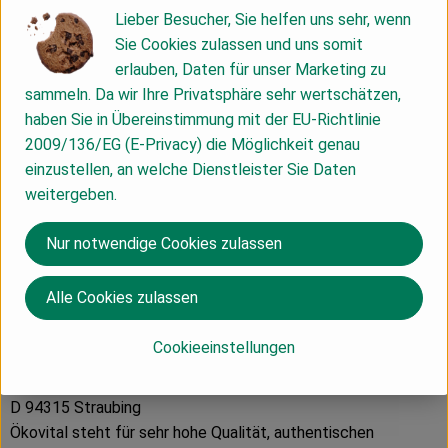
Produktdatenblatt
Lieber Besucher, Sie helfen uns sehr, wenn
Sie Cookies zulassen und uns somit
erlauben, Daten für unser Marketing zu
sammeln. Da wir Ihre Privatsphäre sehr wertschätzen,
Herkunft
haben Sie in Übereinstimmung mit der EU-Richtlinie
2009/136/EG (E-Privacy) die Möglichkeit genau
Hersteller: Ökovital
einzustellen, an welche Dienstleister Sie Daten
weitergeben.
Deutschland
Nur notwendige Cookies zulassen
Alle Cookies zulassen
Cookieeinstellungen
Georg Rösner Vertriebs GmbH
D 94315 Straubing
Ökovital steht für sehr hohe Qualität, authentischen