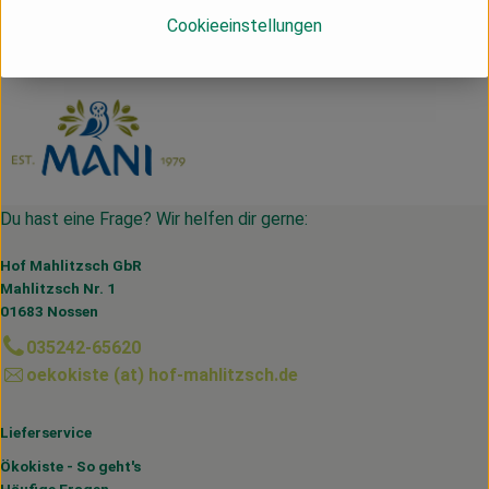
Cookieeinstellungen
Griechenland
MANI®
Du hast eine Frage? Wir helfen dir gerne:
Hof Mahlitzsch GbR
Mahlitzsch Nr. 1
01683 Nossen
035242-65620
oekokiste (at) hof-mahlitzsch.de
Lieferservice
Ökokiste - So geht's
Häufige Fragen