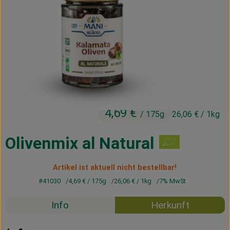
Kühltheke
Vorratskammer
Getränke
Haus, Garten & Co.
4,69 €
/ 175g
26,06 €
/ 1kg
Über uns
Lieferservice
Olivenmix al Natural
Neues vom Hof
Artikel ist aktuell nicht bestellbar!
#41030
4,69 €
/ 175g
26,06 €
/ 1kg
7% MwSt
Blog
Info
Herkunft