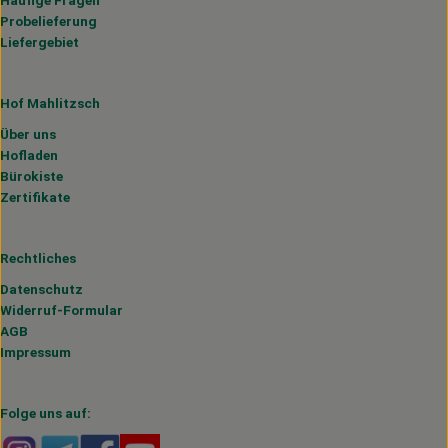
Probelieferung
Liefergebiet
Hof Mahlitzsch
Über uns
Hofladen
Bürokiste
Zertifikate
Rechtliches
Datenschutz
Widerruf-Formular
AGB
Impressum
Folge uns auf:
Externer Link zu https://www.instagram.com/hofmahlitzs
Externer Link zu https://t.me/s/hofmahlitzsch
Externer Link zu https://www.facebook.com/H
Externer Link zu https://www.youtube.