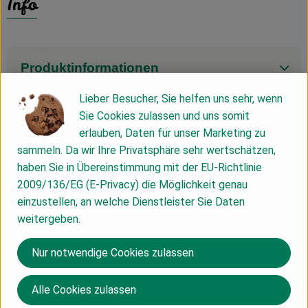
Info
Produktinformationen
Lieber Besucher, Sie helfen uns sehr, wenn
Sie Cookies zulassen und uns somit
Zutaten
erlauben, Daten für unser Marketing zu
sammeln. Da wir Ihre Privatsphäre sehr wertschätzen,
haben Sie in Übereinstimmung mit der EU-Richtlinie
Nährwert-Info
2009/136/EG (E-Privacy) die Möglichkeit genau
einzustellen, an welche Dienstleister Sie Daten
weitergeben.
Produktdatenblatt
Nur notwendige Cookies zulassen
Herkunft
Alle Cookies zulassen