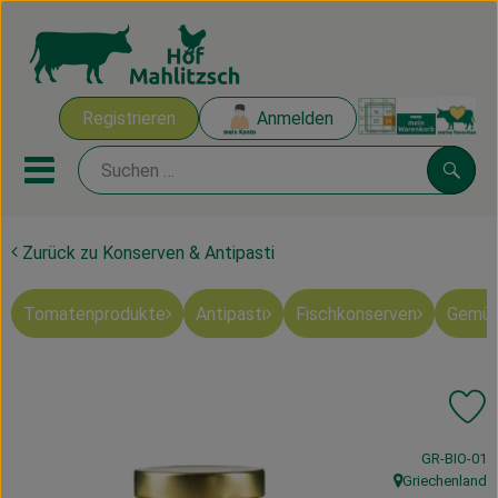
Warenk
Registrieren
Anmelden
Link
Mobiles Menu öffnen oder sch
Suche
Zurück zu Konserven & Antipasti
Ökokisten
Tomatenprodukte
Antipasti
Fischkonserven
Gemüs
Mahlitzscher Produkte
Angebote & Inspiration
Pr
Ökokisten
, Kontrollstel
GR-BIO-01
Obst & Gemüse
Griechenland
, Herkunft: