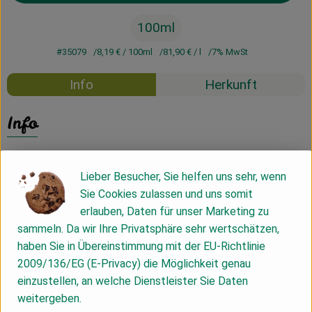
100ml
#35079
8,19 €
/ 100ml
81,90 €
/ l
7% MwSt
Info
Herkunft
Info
Leinöl-Mixtur
Lieber Besucher, Sie helfen uns sehr, wenn
Sie Cookies zulassen und uns somit
Produktinformationen
erlauben, Daten für unser Marketing zu
sammeln. Da wir Ihre Privatsphäre sehr wertschätzen,
haben Sie in Übereinstimmung mit der EU-Richtlinie
Zutaten
2009/136/EG (E-Privacy) die Möglichkeit genau
einzustellen, an welche Dienstleister Sie Daten
weitergeben.
Nährwert-Info