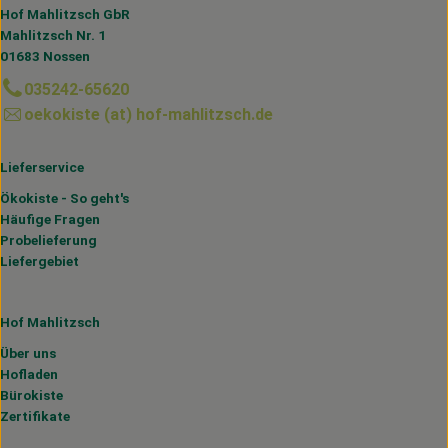
Hof Mahlitzsch GbR
Mahlitzsch Nr. 1
01683 Nossen
035242-65620
oekokiste (at) hof-mahlitzsch.de
Lieferservice
Ökokiste - So geht's
Häufige Fragen
Probelieferung
Liefergebiet
Hof Mahlitzsch
Über uns
Hofladen
Bürokiste
Zertifikate