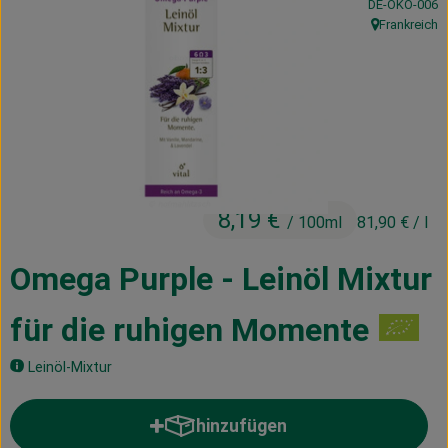
, Kontrollstelle
DE-ÖKO-006
Kühltheke
Frankreich
, Herkunft:
Vorratskammer
Getränke
Haus, Garten & Co.
8,19 €
/ 100ml
81,90 €
/ l
Über uns
Lieferservice
Omega Purple - Leinöl Mixtur
Neues vom Hof
für die ruhigen Momente
Blog
Leinöl-Mixtur
hinzufügen
Produkt zum Warenkorb hinzufü