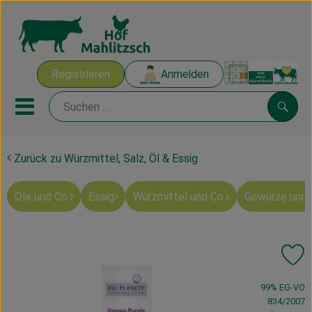
Warenk
Registrieren
Anmelden
Link
Mobiles Menu öffnen oder sch
Suche
Zurück zu Würzmittel, Salz, Öl & Essig
Ökokisten
Öle und Co.
Essig
Würzmittel und Co.
Gewürze und 
Mahlitzscher Produkte
Angebote & Inspiration
Pr
Ökokisten
, Verband:
99% EG-VO
Obst & Gemüse
834/2007