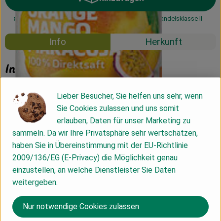
Produkt zum Warenkorb hinzuf
#47549
2,69 €
/ 0,25l
10,76 €
/ l
19% MwSt
Handelsklasse II
Info
Herkunft
Info
Lieber Besucher, Sie helfen uns sehr, wenn
Sie Cookies zulassen und uns somit
Produktinformationen
erlauben, Daten für unser Marketing zu
sammeln. Da wir Ihre Privatsphäre sehr wertschätzen,
haben Sie in Übereinstimmung mit der EU-Richtlinie
Zutaten
2009/136/EG (E-Privacy) die Möglichkeit genau
einzustellen, an welche Dienstleister Sie Daten
weitergeben.
Nährwert-Info
Nur notwendige Cookies zulassen