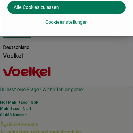
Produktdatenblatt
Alle Cookies zulassen
Cookieeinstellungen
Herkunft
Deutschland
Voelkel
Du hast eine Frage? Wir helfen dir gerne:
Hof Mahlitzsch GbR
Mahlitzsch Nr. 1
01683 Nossen
035242-65620
oekokiste (at) hof-mahlitzsch.de