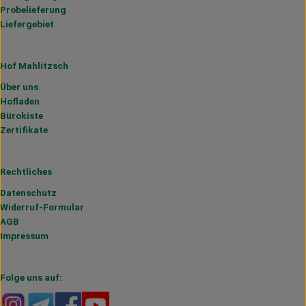
Probelieferung
Liefergebiet
Hof Mahlitzsch
Über uns
Hofladen
Bürokiste
Zertifikate
Rechtliches
Datenschutz
Widerruf-Formular
AGB
Impressum
Folge uns auf:
Externer Link zu https://www.instagram.com/hofmahlitzs
Externer Link zu https://t.me/s/hofmahlitzsch
Externer Link zu https://www.facebook.com/H
Externer Link zu https://www.youtube.