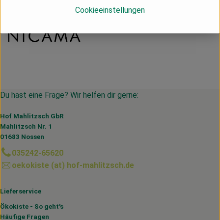
Cookieeinstellungen
Du hast eine Frage? Wir helfen dir gerne:
Hof Mahlitzsch GbR
Mahlitzsch Nr. 1
01683 Nossen
035242-65620
oekokiste (at) hof-mahlitzsch.de
Lieferservice
Ökokiste - So geht's
Häufige Fragen