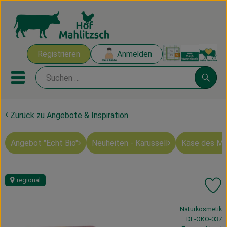
Warenk
Registrieren
Anmelden
Link
Mobiles Menu öffnen oder sch
Suche
Zurück zu Angebote & Inspiration
Ökokisten
Angebot "Echt Bio"
Neuheiten - Karussell
Käse des M
Mahlitzscher Produkte
Angebote & Inspiration
regional
Pr
Ökokisten
, Verband:
Naturkosmetik
Obst & Gemüse
, Kontrollstelle
DE-ÖKO-037