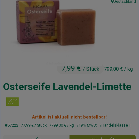
Deutschland
, Herkunft:
Kühltheke
Vorratskammer
Getränke
Haus, Garten & Co.
7,99 €
/ Stück
799,00 €
/ kg
Über uns
Lieferservice
Osterseife Lavendel-Limette
Neues vom Hof
Blog
Artikel ist aktuell nicht bestellbar!
#57222
7,99 €
/ Stück
799,00 €
/ kg
19% MwSt
Handelsklasse II