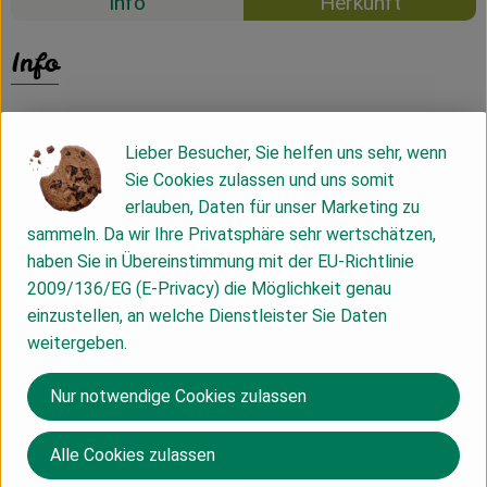
Info
Herkunft
Info
Lieber Besucher, Sie helfen uns sehr, wenn
Produktinformationen
Sie Cookies zulassen und uns somit
erlauben, Daten für unser Marketing zu
sammeln. Da wir Ihre Privatsphäre sehr wertschätzen,
Produktdatenblatt
haben Sie in Übereinstimmung mit der EU-Richtlinie
2009/136/EG (E-Privacy) die Möglichkeit genau
einzustellen, an welche Dienstleister Sie Daten
weitergeben.
Herkunft
Nur notwendige Cookies zulassen
Deutschland
NICAMA
Alle Cookies zulassen