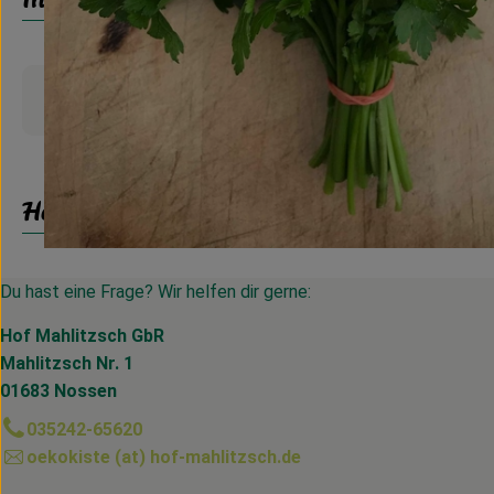
Produktinformationen
Herkunft
Du hast eine Frage? Wir helfen dir gerne:
Hof Mahlitzsch GbR
Mahlitzsch Nr. 1
01683 Nossen
035242-65620
oekokiste (at) hof-mahlitzsch.de