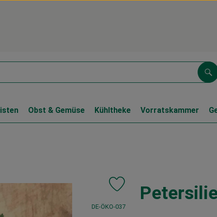
Su
isten
Obst & Gemüse
Kühltheke
Vorratskammer
G
Petersilie
Produkt zu Favouriten hinzufüge
, Kontrollstelle:
DE-ÖKO-037