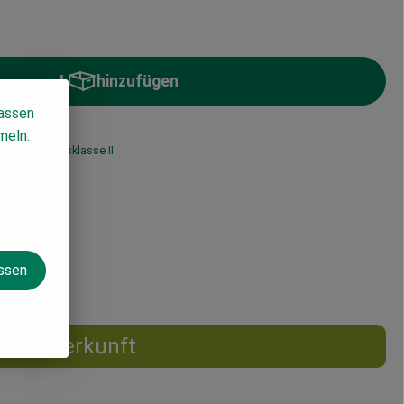
hinzufügen
Produkt zum Warenkorb hinzufügen
lassen
meln.
wSt
Handelsklasse II
assen
Herkunft