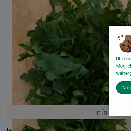
Überei
Möglich
weiter
Nur
Info
Info