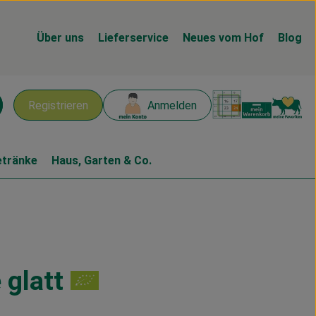
Über uns
Lieferservice
Neues vom Hof
Blog
Warenk
L
Registrieren
Anmelden
chen
etränke
Haus, Garten & Co.
 glatt
n