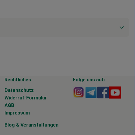
Rechtliches
Folge uns auf:
Externer Link zu https
Externer Link zu 
Externer Li
Extern
Datenschutz
Widerruf-Formular
AGB
Impressum
Blog
&
Veranstaltungen