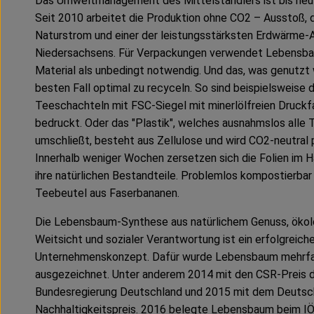
Das Umweltmanagement des Mittelständlers ist bis he
Seit 2010 arbeitet die Produktion ohne CO2 – Ausstoß,
Naturstrom und einer der leistungsstärksten Erdwärme-
Niedersachsens. Für Verpackungen verwendet Lebensba
Material als unbedingt notwendig. Und das, was genutzt w
besten Fall optimal zu recyceln. So sind beispielsweise d
Teeschachteln mit FSC-Siegel mit minerlölfreien Druckf
bedruckt. Oder das "Plastik", welches ausnahmslos alle
umschließt, besteht aus Zellulose und wird CO2-neutral p
Innerhalb weniger Wochen zersetzen sich die Folien im 
ihre natürlichen Bestandteile. Problemlos kompostierbar 
Teebeutel aus Faserbananen.
Die Lebensbaum-Synthese aus natürlichem Genuss, ökol
Weitsicht und sozialer Verantwortung ist ein erfolgreich
Unternehmenskonzept. Dafür wurde Lebensbaum mehrf
ausgezeichnet. Unter anderem 2014 mit den CSR-Preis 
Bundesregierung Deutschland und 2015 mit dem Deuts
Nachhaltigkeitspreis. 2016 belegte Lebensbaum beim I