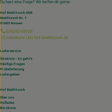
Du hast eine Frage? Wir helfen dir gerne:
Hof Mahlitzsch GbR
Mahlitzsch Nr. 1
01683 Nossen
035242-65620
oekokiste (at) hof-mahlitzsch.de
Lieferservice
Ökokiste - So geht's
Häufige Fragen
Probelieferung
Liefergebiet
Hof Mahlitzsch
Über uns
Hofladen
Bürokiste