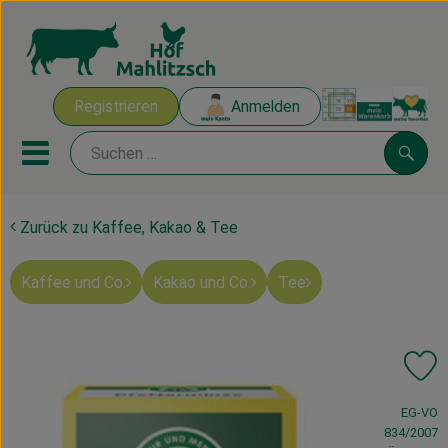
Warenk
Registrieren
Anmelden
Link
Mobiles Menu öffnen oder sch
Suche
Zurück zu Kaffee, Kakao & Tee
Ökokisten
Kaffee und Co.
Kakao und Co.
Tee
Mahlitzscher Produkte
Angebote & Inspiration
Pr
Ökokisten
, Verband:
EG-VO
Obst & Gemüse
834/2007