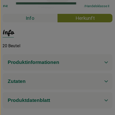
#46012
2,29 €
/ 20 x1,5g
76,33 €
/ 1kg
7% MwSt
Handelsklasse II
Info
Herkunft
Info
20 Beutel
Produktinformationen
Zutaten
Produktdatenblatt