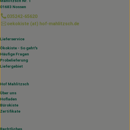
Mahlitzsch Nr. 1
01683 Nossen
035242-65620
oekokiste (at) hof-mahlitzsch.de
Lieferservice
Ökokiste - So geht's
Häufige Fragen
Probelieferung
Liefergebiet
Hof Mahlitzsch
Über uns
Hofladen
Bürokiste
Zertifikate
Rechtliches