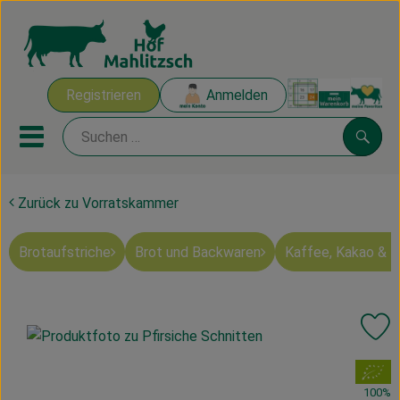
Warenk
Registrieren
Anmelden
Link
Mobiles Menu öffnen oder sch
Suche
Zurück zu Vorratskammer
Ökokisten
Brotaufstriche
Brot und Backwaren
Kaffee, Kakao & 
Mahlitzscher Produkte
Angebote & Inspiration
Pr
Ökokisten
, Verband:
Obst & Gemüse
100%