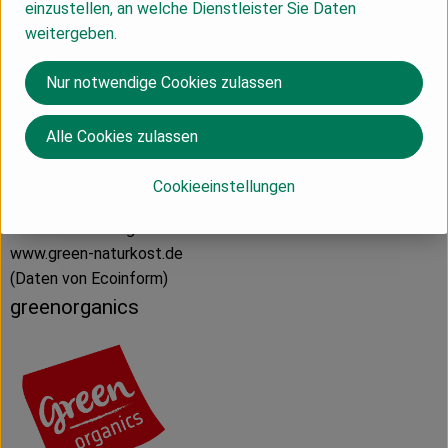
einzustellen, an welche Dienstleister Sie Daten
weitergeben.
Hersteller: greenorganics
Nur notwendige Cookies zulassen
LV
Alle Cookies zulassen
BioTropic GmbH
Cookieeinstellungen
D 47167 Duisburg
www.green-naturkost.de
(Daten von Ecoinform)
greenorganics