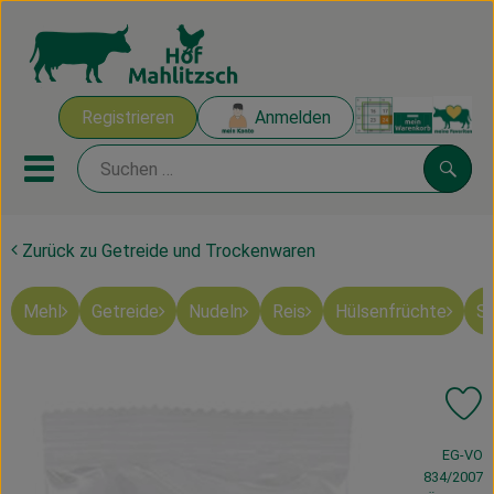
Warenk
Registrieren
Anmelden
Link
Mobiles Menu öffnen oder sch
Suche
Zurück zu Getreide und Trockenwaren
Ökokisten
Mehl
Getreide
Nudeln
Reis
Hülsenfrüchte
Sü
Mahlitzscher Produkte
Angebote & Inspiration
Pr
Ökokisten
, Verband:
EG-VO
Obst & Gemüse
834/2007