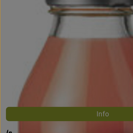
Info
Info