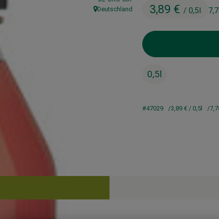
3,89 €
Deutschland
/ 0,5l
7,
, Herkunft:
0,5l
#47029
3,89 €
/ 0,5l
7,7