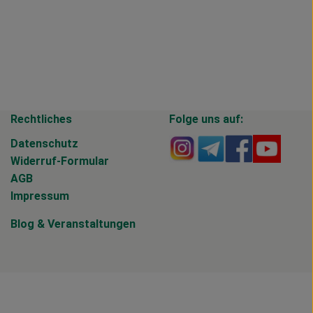
Rechtliches
Folge uns auf:
Externer Link zu https
Externer Link zu 
Externer Li
Extern
Datenschutz
Widerruf-Formular
AGB
Impressum
Blog
&
Veranstaltungen