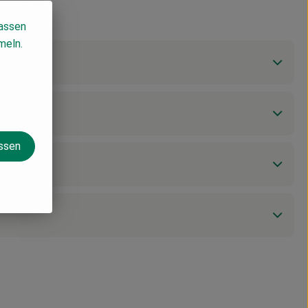
lassen
meln.
assen