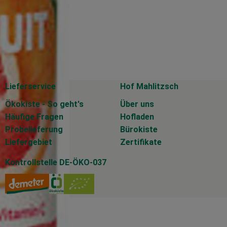
Lieferservice
Hof Mahlitzsch
Ökokiste - So geht's
Über uns
Häufige Fragen
Hofladen
Probelieferung
Bürokiste
Liefergebiet
Zertifikate
Kontrollstelle DE-ÖKO-037