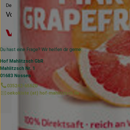
Deutschland
Voelkel
Du hast eine Frage? Wir helfen dir gerne:
Hof Mahlitzsch GbR
Mahlitzsch Nr. 1
01683 Nossen
035242-65620
oekokiste (at) hof-mahlitzsch.de