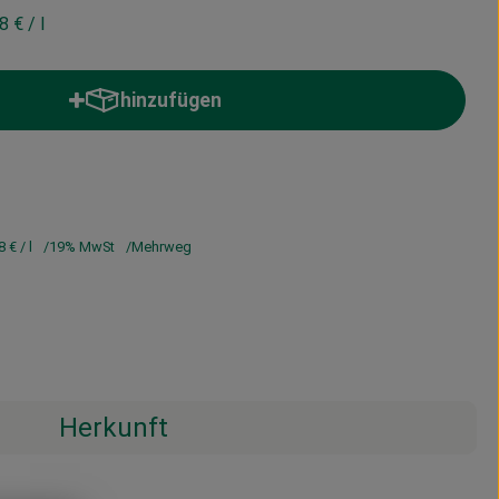
78 €
/ l
hinzufügen
Produkt zum Warenkorb hinzufügen
8 €
/ l
19% MwSt
Mehrweg
Herkunft