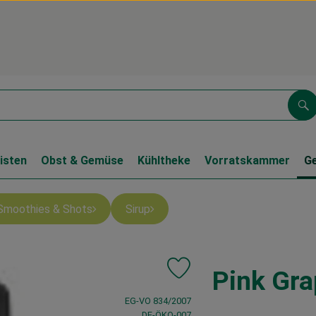
Su
isten
Obst & Gemüse
Kühltheke
Vorratskammer
G
Smoothies & Shots
Sirup
Pink Gra
Produkt zu Favouriten hinzufü
, Verband:
EG-VO 834/2007
, Kontrollstelle:
DE-ÖKO-007