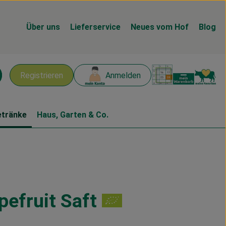
Über uns
Lieferservice
Neues vom Hof
Blog
Warenk
L
Registrieren
Anmelden
chen
etränke
Haus, Garten & Co.
pefruit Saft
gen