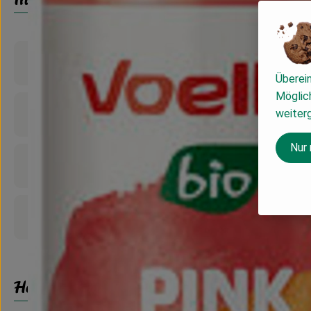
Produktinformationen
Überei
Möglich
weiter
Zutaten
Nur
Nährwert-Info
Produktdatenblatt
Herkunft