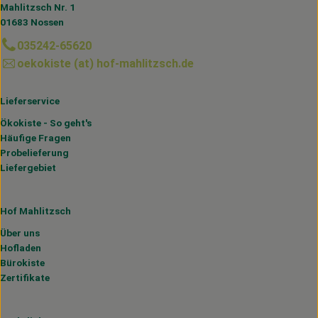
Mahlitzsch Nr. 1
01683 Nossen
035242-65620
oekokiste (at) hof-mahlitzsch.de
Lieferservice
Ökokiste - So geht's
Häufige Fragen
Probelieferung
Liefergebiet
Hof Mahlitzsch
Über uns
Hofladen
Bürokiste
Zertifikate