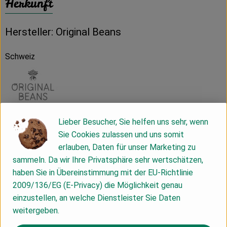
Herkunft
Hersteller: Original Beans
Schweiz
Lieber Besucher, Sie helfen uns sehr, wenn
Original Beans B.V.
Sie Cookies zulassen und uns somit
erlauben, Daten für unser Marketing zu
NL 1092 AD Amsterdam
sammeln. Da wir Ihre Privatsphäre sehr wertschätzen,
Bei Original Beans verfolgen wir die Mission, die Welt auf den
haben Sie in Übereinstimmung mit der EU-Richtlinie
Geschmack fu?r Naturschutz zu bringen. Denn wir glauben,
2009/136/EG (E-Privacy) die Möglichkeit genau
dass die Verwendung der seltensten Kakaosorten der Welt
einzustellen, an welche Dienstleister Sie Daten
ein wirksamer Weg ist, um die heutige Kultur von
weitergeben.
Schokoladenkonsum, Essen und Luxus zu verändern.Als