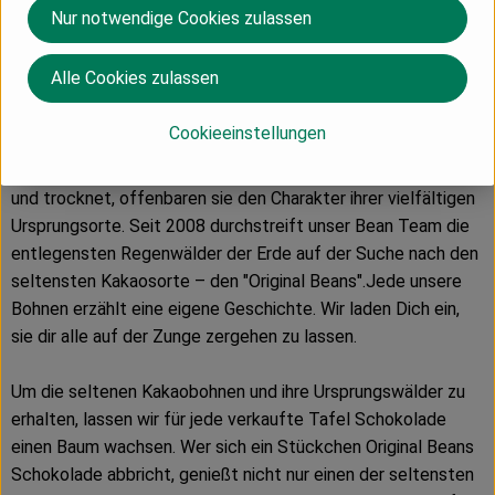
Unternehmen zeigen wir wie es möglich ist zu regenerieren,
Nur notwendige Cookies zulassen
was wir konsumieren. Aber zusammen können wir Kakaos und
Natur in ihrer ganzen Seltenheit bewahren.
Alle Cookies zulassen
Wie viele Baumfrüchte nimmt auch Kakao das Aroma seiner
Cookieeinstellungen
Umgebung auf. Seine Samen – die Bohnen – sind voller
Nährstoffe und wenn man sie sorgfältig erntet, fermentiert
und trocknet, offenbaren sie den Charakter ihrer vielfältigen
Ursprungsorte. Seit 2008 durchstreift unser Bean Team die
entlegensten Regenwälder der Erde auf der Suche nach den
seltensten Kakaosorte – den "Original Beans".Jede unsere
Bohnen erzählt eine eigene Geschichte. Wir laden Dich ein,
sie dir alle auf der Zunge zergehen zu lassen.
Um die seltenen Kakaobohnen und ihre Ursprungswälder zu
erhalten, lassen wir für jede verkaufte Tafel Schokolade
einen Baum wachsen. Wer sich ein Stückchen Original Beans
Schokolade abbricht, genießt nicht nur einen der seltensten