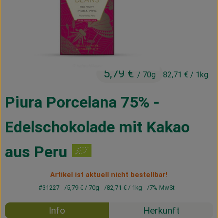
Kühltheke
Vorratskammer
Getränke
5,79 €
Haus, Garten & Co.
/ 70g
82,71 €
/ 1kg
Piura Porcelana 75% -
Über uns
Edelschokolade mit Kakao
Lieferservice
aus Peru
Neues vom Hof
Blog
Artikel ist aktuell nicht bestellbar!
#31227
5,79 €
/ 70g
82,71 €
/ 1kg
7% MwSt
Info
Herkunft