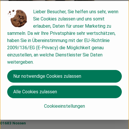
Info
Lieber Besucher, Sie helfen uns sehr, wenn
Sie Cookies zulassen und uns somit
Mahlitzscher Porree/Lauch
erlauben, Daten für unser Marketing zu
Allroundtalent nichr nur für Suppen und Eintöpfe
sammeln. Da wir Ihre Privatsphäre sehr wertschätzen,
haben Sie in Übereinstimmung mit der EU-Richtlinie
2009/136/EG (E-Privacy) die Möglichkeit genau
Produktinformationen
einzustellen, an welche Dienstleister Sie Daten
weitergeben.
Herkunft
Nur notwendige Cookies zulassen
Alle Cookies zulassen
Du hast eine Frage? Wir helfen dir gerne:
Cookieeinstellungen
Hof Mahlitzsch GbR
Mahlitzsch Nr. 1
01683 Nossen