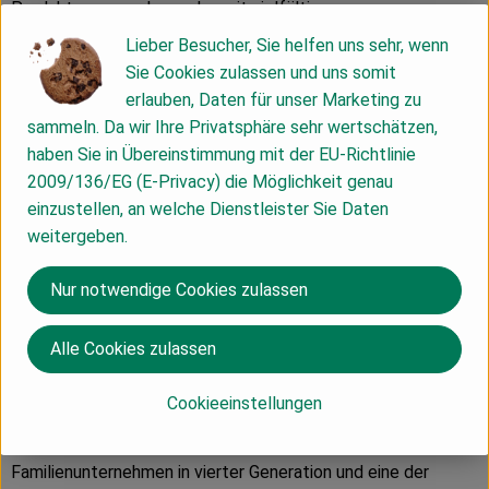
Produkten gewachsen, das mit vielfältigen
Tafelschokoladen, Schokoriegeln, Kuvertüren,
Lieber Besucher, Sie helfen uns sehr, wenn
Kakaogetränken und Trüffelpralinen keinerlei schokoladigen
Sie Cookies zulassen und uns somit
Wünsche offenlässt. Schokolade als ganzheitliches
erlauben, Daten für unser Marketing zu
Kunstwerk ist das zentrale Motto. In diesem Sinne verbindet
sammeln. Da wir Ihre Privatsphäre sehr wertschätzen,
VIVANI innovative Rezepturen aus besten Zutaten mit
haben Sie in Übereinstimmung mit der EU-Richtlinie
künstlerischen Verpackungsdesigns und den Aspekten von
2009/136/EG (E-Privacy) die Möglichkeit genau
Nachhaltigkeit und sozialer Verantwortung. Das Bochumer
einzustellen, an welche Dienstleister Sie Daten
Unternehmen um Gründer und Gesellschafter Andreas Meyer
weitergeben.
und Geschäftsführer Gerrit Wiezoreck engagiert sich seit
Jahren gegen ausbeuterische Kinderarbeit und betreibt
Nur notwendige Cookies zulassen
eigene Projekte für besonders fairen und biodynamisch-
angebauten Bio-Kakao in der Dominikanischen Republik,
Alle Cookies zulassen
Heimat der weltbesten Edelkakaosorten.
Cookieeinstellungen
Produktionspartner ist die renommierte Schokoladenfabrik
Weinrich im ostwestfälischen Herford, ein
Familienunternehmen in vierter Generation und eine der