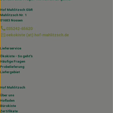
Hof Mahlitzsch GbR
Mahlitzsch Nr. 1
01683 Nossen
035242-65620
oekokiste (at) hof-mahlitzsch.de
Lieferservice
Ökokiste - So geht's
Häufige Fragen
Probelieferung
Liefergebiet
Hof Mahlitzsch
Über uns
Hofladen
Bürokiste
Zertifikate