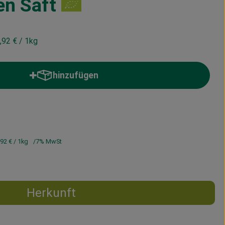
en Saft
,92 €
/ 1kg
hinzufügen
Produkt zum Warenkorb hinzufügen
,92 €
/ 1kg
7% MwSt
Herkunft