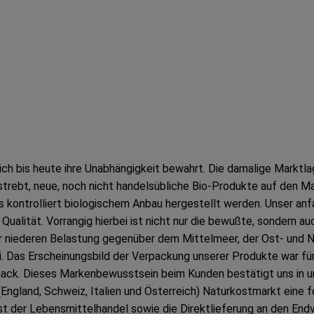
h bis heute ihre Unabhängigkeit bewahrt. Die damalige Marktla
rebt, neue, noch nicht handelsübliche Bio-Produkte auf den Mar
 kontrolliert biologischem Anbau hergestellt werden. Unser anfa
Qualität. Vorrangig hierbei ist nicht nur die bewußte, sondern 
r niederen Belastung gegenüber dem Mittelmeer, der Ost- und No
ei. Das Erscheinungsbild der Verpackung unserer Produkte war f
ck. Dieses Markenbewusstsein beim Kunden bestätigt uns in uns
gland, Schweiz, Italien und Österreich) Naturkostmarkt eine fe
st der Lebensmittelhandel sowie die Direktlieferung an den Endv