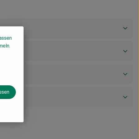
lassen
meln.
assen