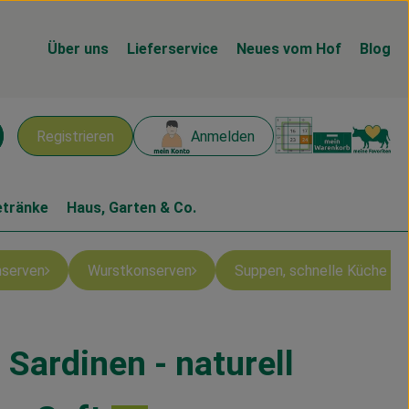
Über uns
Lieferservice
Neues vom Hof
Blog
Warenk
L
Registrieren
Anmelden
chen
etränke
Haus, Garten & Co.
nserven
Wurstkonserven
Suppen, schnelle Küche & 
Sardinen - naturell
n