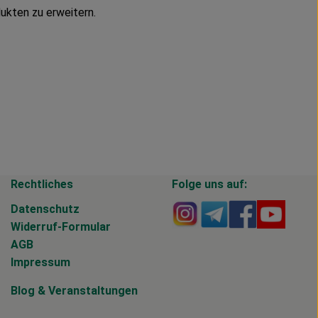
ukten zu erweitern.
Rechtliches
Folge uns auf:
Externer Link zu https
Externer Link zu 
Externer Li
Extern
Datenschutz
Widerruf-Formular
AGB
Impressum
Blog
&
Veranstaltungen