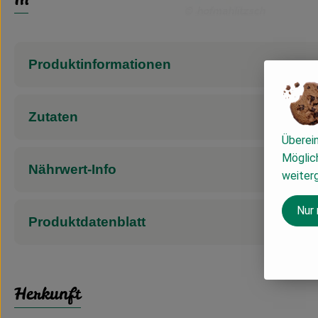
Produktinformationen
Zutaten
Überei
Möglich
Nährwert-Info
weiter
Nur
Produktdatenblatt
Herkunft