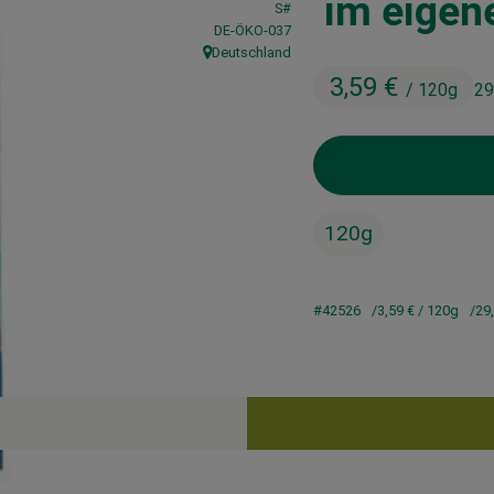
im eigen
S#
, Kontrollstelle:
DE-ÖKO-037
Deutschland
, Herkunft:
3,59 €
/ 120g
29
120g
#42526
3,59 €
/ 120g
29