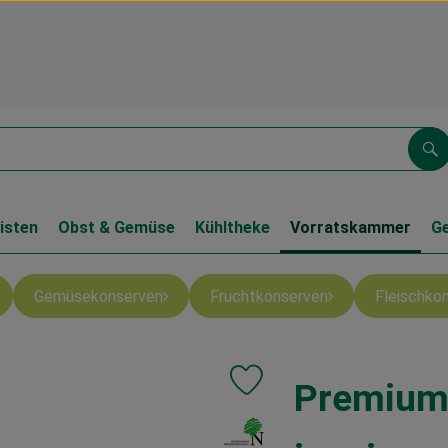
Su
isten
Obst & Gemüse
Kühltheke
Vorratskammer
G
Gemüsekonserven
Fruchtkonserven
Fleischko
Premium 
Produkt zu Favouriten hinzufüge
, Verband: