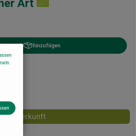
her Art
hinzufügen
Produkt zum Warenkorb hinzufügen
lassen
meln.
% MwSt
assen
Herkunft