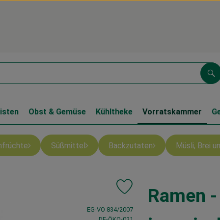
Su
isten
Obst & Gemüse
Kühltheke
Vorratskammer
G
nfrüchte
Süßmittel
Backzutaten
Müsli, Brei 
Ramen -
Produkt zu Favouriten hinzufü
, Verband:
EG-VO 834/2007
, Kontrollstelle:
DE-ÖKO-021