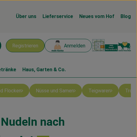
Über uns
Lieferservice
Neues vom Hof
Blog
Warenk
L
Registrieren
Anmelden
chen
etränke
Haus, Garten & Co.
und Flocken
Nüsse und Samen
Teigwaren
Troc
 Nudeln nach
gen