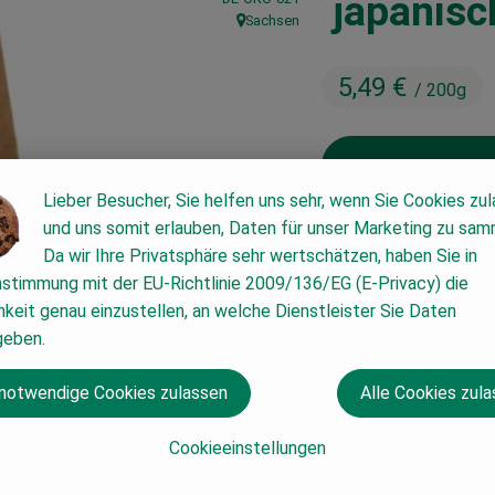
japanisc
Sachsen
, Herkunft:
5,49 €
/ 200g
Lieber Besucher, Sie helfen uns sehr, wenn Sie Cookies zu
und uns somit erlauben, Daten für unser Marketing zu sam
200g
Da wir Ihre Privatsphäre sehr wertschätzen, haben Sie in
nstimmung mit der EU-Richtlinie 2009/136/EG (E-Privacy) die
keit genau einzustellen, an welche Dienstleister Sie Daten
#30573
5,49 €
/ 200g
7
geben.
 notwendige Cookies zulassen
Alle Cookies zul
Cookieeinstellungen