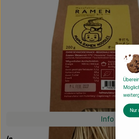
Überei
Möglich
weiter
Nur
Info
Info