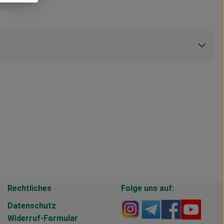
Rechtliches
Folge uns auf:
Externer Link zu https
Externer Link zu 
Externer Li
Extern
Datenschutz
Widerruf-Formular