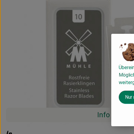
Überei
Möglich
weiter
Nur
Info
Info