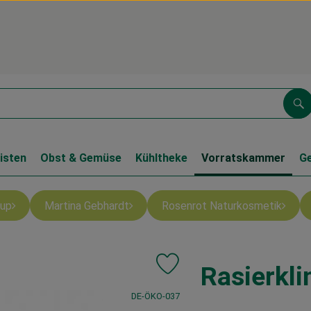
Su
isten
Obst & Gemüse
Kühltheke
Vorratskammer
G
up
Martina Gebhardt
Rosenrot Naturkosmetik
Rasierkl
Produkt zu Favouriten hinzufüge
, Kontrollstelle:
DE-ÖKO-037