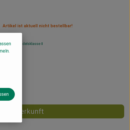
Artikel ist aktuell nicht bestellbar!
lassen
% MwSt
Handelsklasse II
meln.
assen
Herkunft