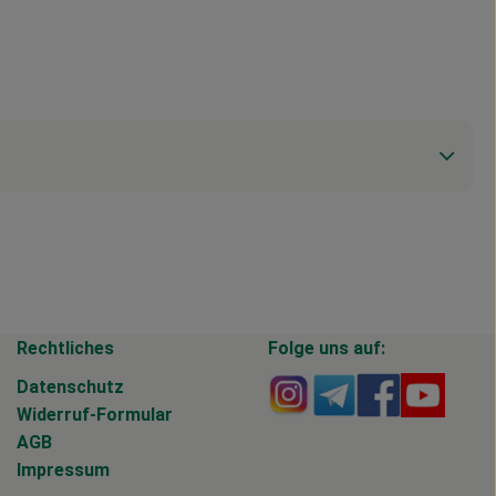
Rechtliches
Folge uns auf:
Externer Link zu https
Externer Link zu 
Externer Li
Extern
Datenschutz
Widerruf-Formular
AGB
Impressum