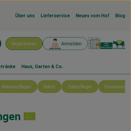
Über uns
Lieferservice
Neues vom Hof
Blog
Warenk
L
Registrieren
Anmelden
chen
etränke
Haus, Garten & Co.
Männerpflege
Baby
Zahnpflege
Sonnenschu
ingen
n