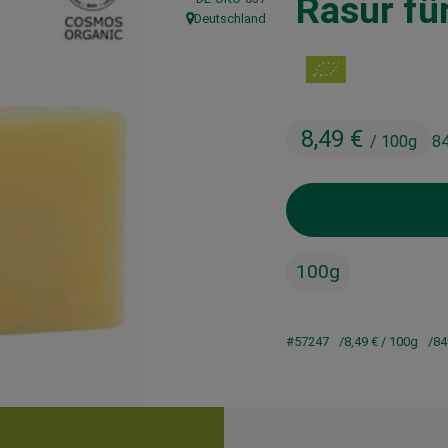
Rasur fü
Deutschland
, Herkunft:
8,49 €
/ 100g
84
100g
#57247
8,49 €
/ 100g
84