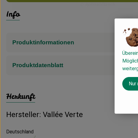
Info
Produktinformationen
Überei
Möglich
Produktdatenblatt
weiter
Nur
Herkunft
Hersteller: Vallée Verte
Deutschland