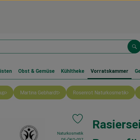
Su
isten
Obst & Gemüse
Kühltheke
Vorratskammer
G
up
Martina Gebhardt
Rosenrot Naturkosmetik
Rasierse
Produkt zu Favouriten hinzufüg
, Verband:
Naturkosmetik
, Kontrollstelle:
DE-ÖKO-037