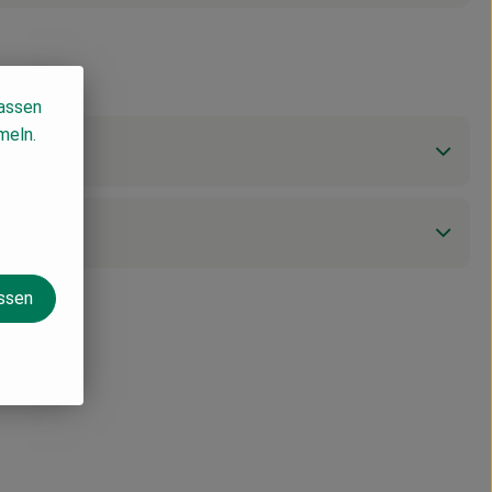
lassen
meln.
assen