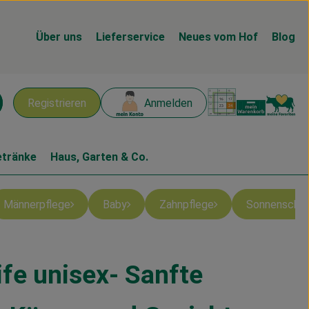
Über uns
Lieferservice
Neues vom Hof
Blog
Warenk
L
Registrieren
Anmelden
chen
etränke
Haus, Garten & Co.
Männerpflege
Baby
Zahnpflege
Sonnenschu
ife unisex- Sanfte
en