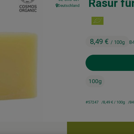
Rasur fü
Deutschland
, Herkunft:
8,49 €
/ 100g
84
100g
#57247
8,49 €
/ 100g
84