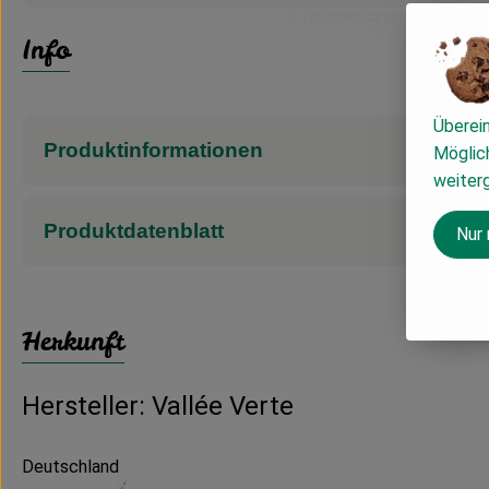
Info
Überei
Produktinformationen
Möglich
weiter
Produktdatenblatt
Nur
Herkunft
Hersteller: Vallée Verte
Deutschland