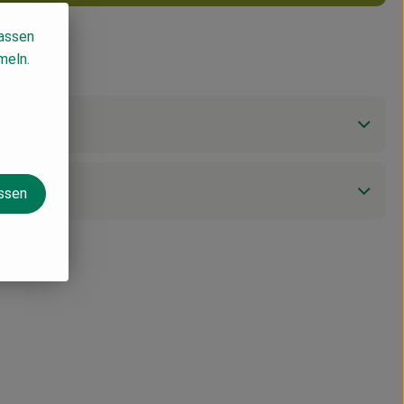
lassen
meln.
assen