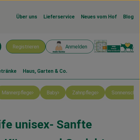
Über uns
Lieferservice
Neues vom Hof
Blog
Warenk
L
Registrieren
Anmelden
chen
etränke
Haus, Garten & Co.
Männerpflege
Baby
Zahnpflege
Sonnenschu
ife unisex- Sanfte
en