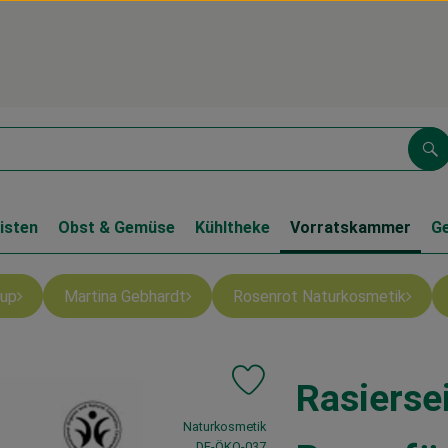
Su
isten
Obst & Gemüse
Kühltheke
Vorratskammer
G
up
Martina Gebhardt
Rosenrot Naturkosmetik
Rasierse
Produkt zu Favouriten hinzufüg
, Verband:
Naturkosmetik
, Kontrollstelle:
DE-ÖKO-037