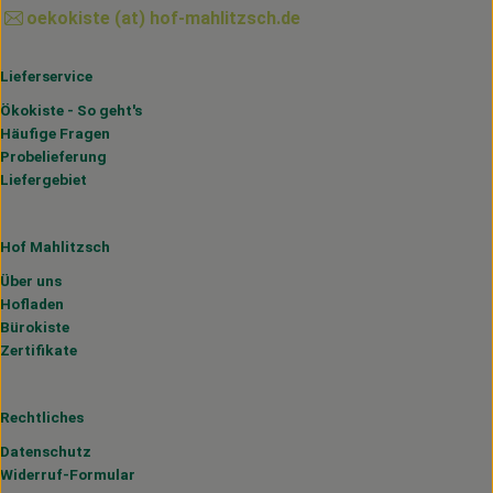
oekokiste (at) hof-mahlitzsch.de
Lieferservice
Ökokiste - So geht's
Häufige Fragen
Probelieferung
Liefergebiet
Hof Mahlitzsch
Über uns
Hofladen
Bürokiste
Zertifikate
Rechtliches
Datenschutz
Widerruf-Formular