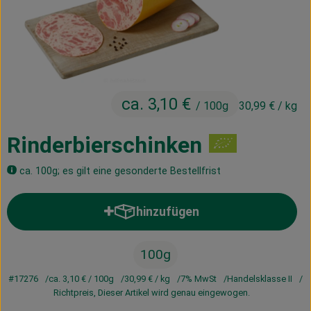
Kühltheke
Vorratskammer
Getränke
ca. 3,10 €
Haus, Garten & Co.
/ 100g
30,99 €
/ kg
Rinderbierschinken
Über uns
ca. 100g; es gilt eine gesonderte Bestellfrist
Lieferservice
hinzufügen
Neues vom Hof
Produkt zum Warenkorb hinzufü
Blog
100g
#17276
ca. 3,10 €
/ 100g
30,99 €
/ kg
7% MwSt
Handelsklasse II
Richtpreis,
Dieser Artikel wird genau eingewogen.