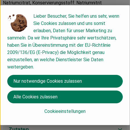
Natriumcitrat, Konservierungsstoff: Natriumnitrit
aus kontrolliert ökologischer Erzeugung
Lieber Besucher, Sie helfen uns sehr, wenn
Sie Cookies zulassen und uns somit
Unter Schutzatmosphäre verpackt.
erlauben, Daten für unser Marketing zu
sammeln. Da wir Ihre Privatsphäre sehr wertschätzen,
Durchschnittliche Nährwerte pro 100g
haben Sie in Übereinstimmung mit der EU-Richtlinie
Brennwert 848 KJ/ 203 kcal
2009/136/EG (E-Privacy) die Möglichkeit genau
Fett 14,9g
einzustellen, an welche Dienstleister Sie Daten
davon gesättigte Fettsäuren 6,3g
weitergeben.
Kohlenhydrate 0,6g
davon Zucker 0,5g
Nur notwendige Cookies zulassen
Eiweiß 16,5g
Salz 2,13g
Alle Cookies zulassen
Produktinformationen
Cookieeinstellungen
Zutaten