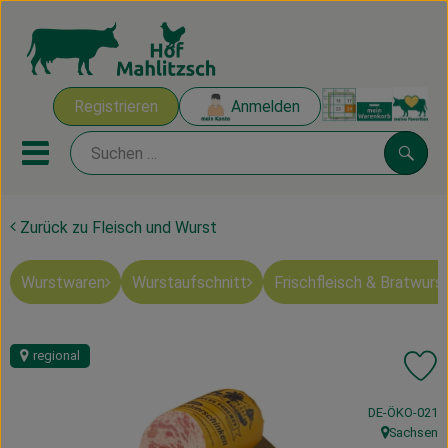
Warenk
Registrieren
Anmelden
Link
Mobiles Menu öffnen oder sch
Suche
Zurück zu Fleisch und Wurst
Ökokisten
Wurstwaren
Wurstaufschnitt
Frischfleisch & Bratwurs
Mahlitzscher Produkte
Angebote & Inspiration
regional
Pr
Ökokisten
, Kontrollstelle
DE-ÖKO-021
Obst & Gemüse
Sachsen
, Herkunft: