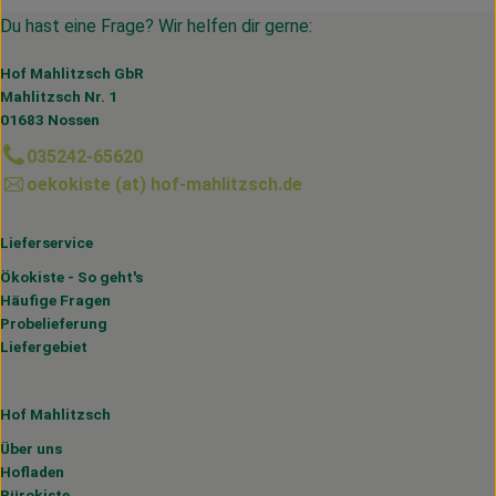
Du hast eine Frage? Wir helfen dir gerne:
Hof Mahlitzsch GbR
Mahlitzsch Nr. 1
01683 Nossen
035242-65620
oekokiste (at) hof-mahlitzsch.de
Lieferservice
Ökokiste - So geht's
Häufige Fragen
Probelieferung
Liefergebiet
Hof Mahlitzsch
Über uns
Hofladen
Bürokiste