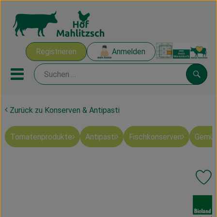
Warenk
Registrieren
Anmelden
Link
Mobiles Menu öffnen oder sch
Suche
Zurück zu Konserven & Antipasti
Ökokisten
Tomatenprodukte
Antipasti
Fischkonserven
Gemüs
Mahlitzscher Produkte
Angebote & Inspiration
Pr
Ökokisten
, Verband:
Obst & Gemüse