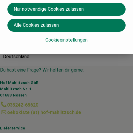
Nur notwendige Cookies zulassen
Produktdatenblatt
Alle Cookies zulassen
Herkunft
Cookieeinstellungen
Deutschland
Du hast eine Frage? Wir helfen dir gerne:
Hof Mahlitzsch GbR
Mahlitzsch Nr. 1
01683 Nossen
035242-65620
oekokiste (at) hof-mahlitzsch.de
Lieferservice