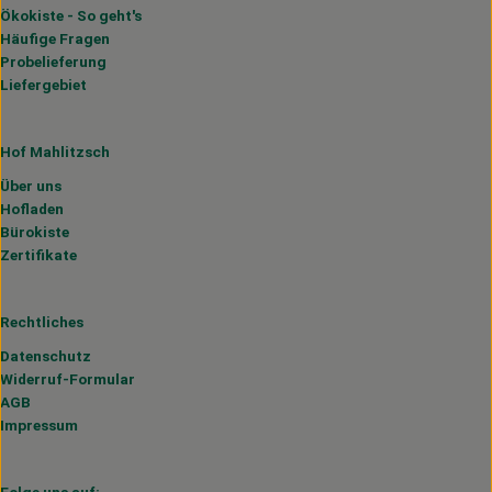
Ökokiste - So geht's
Häufige Fragen
Probelieferung
Liefergebiet
Hof Mahlitzsch
Über uns
Hofladen
Bürokiste
Zertifikate
Rechtliches
Datenschutz
Widerruf-Formular
AGB
Impressum
Folge uns auf: