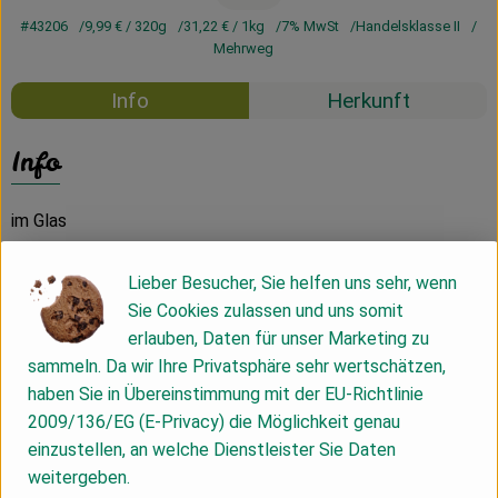
#43206
9,99 €
/ 320g
31,22 €
/ 1kg
7% MwSt
Handelsklasse II
Mehrweg
Info
Herkunft
Info
im Glas
Lieber Besucher, Sie helfen uns sehr, wenn
Produktinformationen
Sie Cookies zulassen und uns somit
erlauben, Daten für unser Marketing zu
sammeln. Da wir Ihre Privatsphäre sehr wertschätzen,
Zutaten
haben Sie in Übereinstimmung mit der EU-Richtlinie
2009/136/EG (E-Privacy) die Möglichkeit genau
einzustellen, an welche Dienstleister Sie Daten
Nährwert-Info
weitergeben.