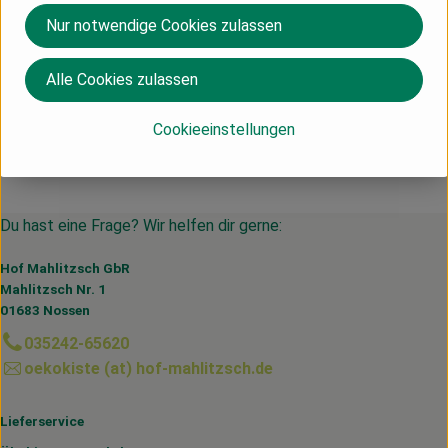
Nur notwendige Cookies zulassen
Produktinformationen
Alle Cookies zulassen
Cookieeinstellungen
Herkunft
Du hast eine Frage? Wir helfen dir gerne:
Hof Mahlitzsch GbR
Mahlitzsch Nr. 1
01683 Nossen
035242-65620
oekokiste (at) hof-mahlitzsch.de
Lieferservice