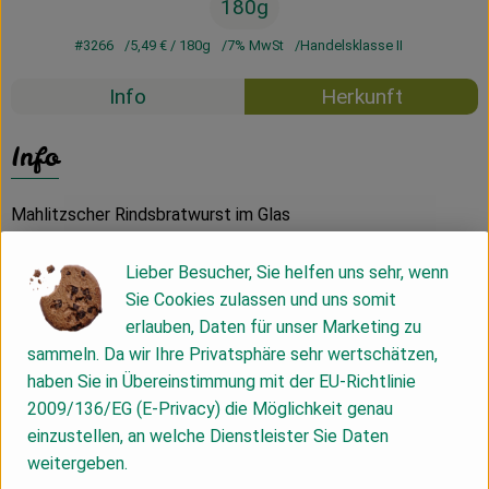
180g
#3266
5,49 €
/ 180g
7% MwSt
Handelsklasse II
Info
Herkunft
Info
Mahlitzscher Rindsbratwurst im Glas
Lieber Besucher, Sie helfen uns sehr, wenn
Zutaten: Rindfleisch* 90%, Aspik* 2%, Meersalz,
Sie Cookies zulassen und uns somit
Gewürzmischung*
erlauben, Daten für unser Marketing zu
sammeln. Da wir Ihre Privatsphäre sehr wertschätzen,
aus ökologischer Erzeugung
haben Sie in Übereinstimmung mit der EU-Richtlinie
Füllgewicht 180g
2009/136/EG (E-Privacy) die Möglichkeit genau
Gekühlt bei 4° bis 7° mindestens haltbar bis 28.11.2026
einzustellen, an welche Dienstleister Sie Daten
weitergeben.
Charge 260528