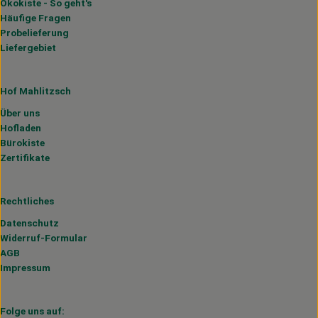
Ökokiste - So geht's
Häufige Fragen
Probelieferung
Liefergebiet
Hof Mahlitzsch
Über uns
Hofladen
Bürokiste
Zertifikate
Rechtliches
Datenschutz
Widerruf-Formular
AGB
Impressum
Folge uns auf: