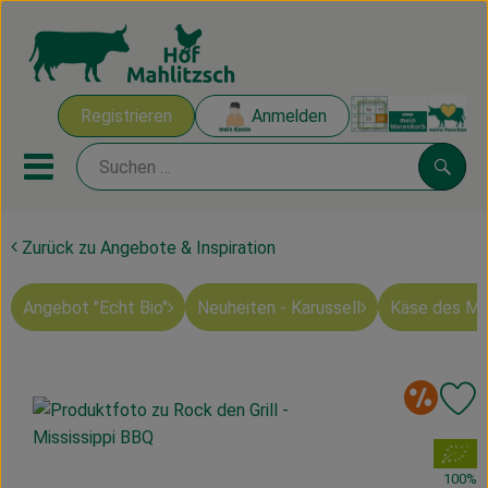
Warenk
Registrieren
Anmelden
Link
Mobiles Menu öffnen oder sch
Suche
Zurück zu Angebote & Inspiration
Ökokisten
Angebot "Echt Bio"
Neuheiten - Karussell
Käse des M
Mahlitzscher Produkte
Angebote & Inspiration
So
Pr
Ökokisten
, Verband:
Obst & Gemüse
100%