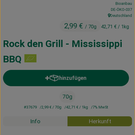
Bioanbau
Kühltheke
, Kontrollstelle
DE-ÖKO-037
Deutschland
Vorratskammer
, Herkunft:
2,99 €
/ 70g
42,71 €
/ 1kg
Getränke
Rock den Grill - Mississippi
Haus, Garten & Co.
BBQ
Über uns
hinzufügen
Produkt zum Warenkorb hinzufü
Lieferservice
Neues vom Hof
70g
Blog
#37679
2,99 €
/ 70g
42,71 €
/ 1kg
7% MwSt
Info
Herkunft