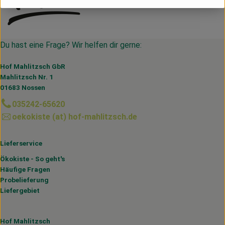
Du hast eine Frage? Wir helfen dir gerne:
Hof Mahlitzsch GbR
Mahlitzsch Nr. 1
01683 Nossen
035242-65620
oekokiste (at) hof-mahlitzsch.de
Lieferservice
Ökokiste - So geht's
Häufige Fragen
Probelieferung
Liefergebiet
Hof Mahlitzsch