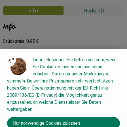
Info
Herkunft
Info
Stückpreis: 0,95 €
Lieber Besucher, Sie helfen uns sehr, wenn
Zutaten: Dinkelmehl 630 (eine Weizenart) 61%, Roggenmehl
Sie Cookies zulassen und uns somit
1150, Wasser 36%, Rapsöl 2%, Gerstenmalz 1%, Steinsalz
erlauben, Daten für unser Marketing zu
1%, Hefe 1%, Roggenröstmalz, Acerolakirschpulver 1,001%
sammeln. Da wir Ihre Privatsphäre sehr wertschätzen,
alle Zutaten aus ökologischem Anbau
haben Sie in Übereinstimmung mit der EU-Richtlinie
Bestellschluss Brot und Brötchen:
2009/136/EG (E-Privacy) die Möglichkeit genau
einzustellen, an welche Dienstleister Sie Daten
Liefertag Montag - Bestellschluss Vorwoche Freitag 09:00
weitergeben.
Uhr
Liefertag Dienstag - Bestellschluss Vorwoche Freitag 09:00
Nur notwendige Cookies zulassen
Uhr