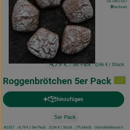
, Kontrollstelle
DE-ÖKO-037
Kühltheke
Sachsen
, Herkunft:
Vorratskammer
Getränke
Haus, Garten & Co.
4,79 €
/ 5er Pack
0,96 €
/ Stück
Über uns
Lieferservice
Roggenbrötchen 5er Pack
Neues vom Hof
hinzufügen
Produkt zum Warenkorb hinzufü
Blog
5er Pack
#2557
4,79 €
/ 5er Pack
0,96 €
/ Stück
7% MwSt
Handelsklasse II