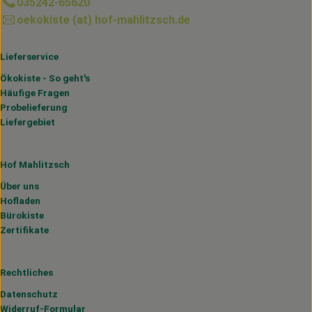
035242-65620
oekokiste (at) hof-mahlitzsch.de
Lieferservice
Ökokiste - So geht's
Häufige Fragen
Probelieferung
Liefergebiet
Hof Mahlitzsch
Über uns
Hofladen
Bürokiste
Zertifikate
Rechtliches
Datenschutz
Widerruf-Formular