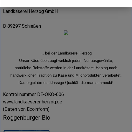
Landkäserei Herzog GmbH
D 89297 Schießen
... bei der Landkäserei Herzog
Unser Käse überzeugt wirklich jeden. Nur ausgewählte,
natürliche Rohstoffe werden in der Landkäserei Herzog nach
handwerklicher Tradition zu Käse und Milchprodukten verarbeitet.
Das ergibt die erstklassige Qualität, die man schmeckt!
Kontrollnummer DE-ÖKO-006
www.landkaeserei-herzog.de
(Daten von Ecoinform)
Roggenburger Bio