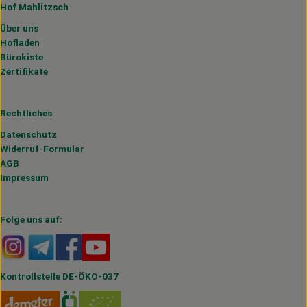
Hof Mahlitzsch
Über uns
Hofladen
Bürokiste
Zertifikate
Rechtliches
Datenschutz
Widerruf-Formular
AGB
Impressum
Folge uns auf:
Externer Link zu https://www.instagram.com/hofmahlitzs
Externer Link zu https://t.me/s/hofmahlitzsch
Externer Link zu https://www.facebook.com/H
Externer Link zu https://www.youtube.
Kontrollstelle DE-ÖKO-037