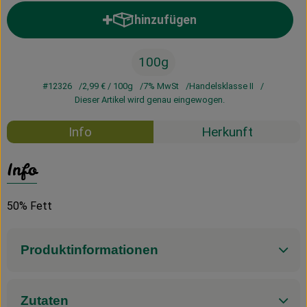
hinzufügen
Produkt zum Warenkorb hinzufü
100g
#12326
2,99 €
/ 100g
7% MwSt
Handelsklasse II
Dieser Artikel wird genau eingewogen.
Info
Herkunft
Info
50% Fett
Produktinformationen
Zutaten