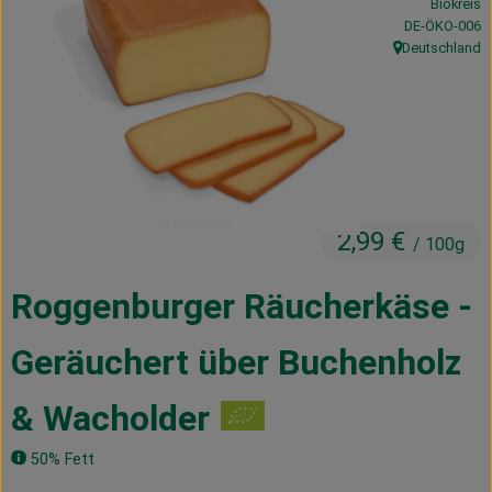
Biokreis
Kühltheke
, Kontrollstelle
DE-ÖKO-006
Deutschland
, Herkunft:
Vorratskammer
Getränke
Haus, Garten & Co.
2,99 €
/ 100g
Über uns
Lieferservice
Roggenburger Räucherkäse -
Neues vom Hof
Geräuchert über Buchenholz
Blog
& Wacholder
50% Fett