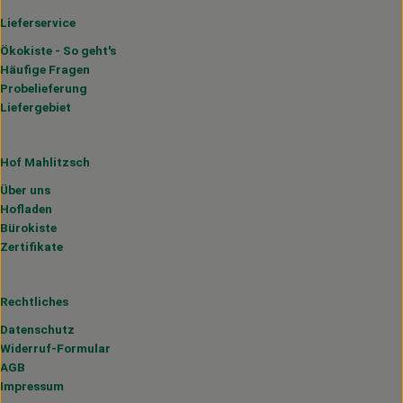
Lieferservice
Ökokiste - So geht's
Häufige Fragen
Probelieferung
Liefergebiet
Hof Mahlitzsch
Über uns
Hofladen
Bürokiste
Zertifikate
Rechtliches
Datenschutz
Widerruf-Formular
AGB
Impressum