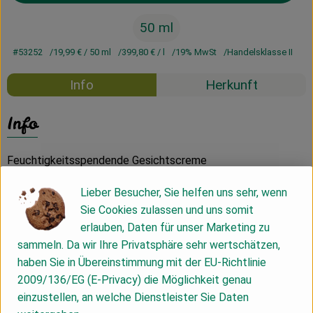
50 ml
#53252
19,99 €
/ 50 ml
399,80 €
/ l
19% MwSt
Handelsklasse II
Info
Herkunft
Info
Feuchtigkeitsspendende Gesichtscreme
Lieber Besucher, Sie helfen uns sehr, wenn
Produktinformationen
Sie Cookies zulassen und uns somit
erlauben, Daten für unser Marketing zu
sammeln. Da wir Ihre Privatsphäre sehr wertschätzen,
Produktdatenblatt
haben Sie in Übereinstimmung mit der EU-Richtlinie
2009/136/EG (E-Privacy) die Möglichkeit genau
einzustellen, an welche Dienstleister Sie Daten