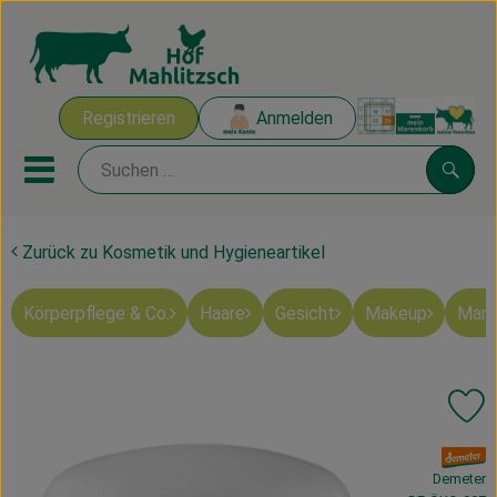
Warenk
Registrieren
Anmelden
Link
Mobiles Menu öffnen oder sch
Suche
Zurück zu Kosmetik und Hygieneartikel
Ökokisten
Körperpflege & Co.
Haare
Gesicht
Makeup
Mart
Mahlitzscher Produkte
Angebote & Inspiration
Pr
Ökokisten
, Verband:
Obst & Gemüse
Demeter