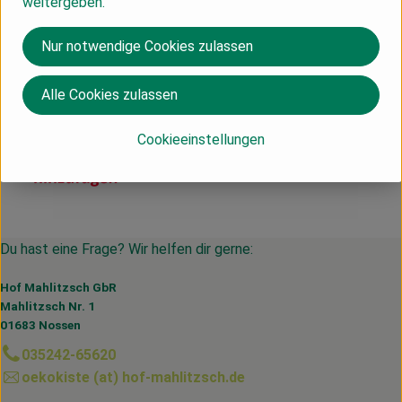
weitergeben.
Herkunft
Nur notwendige Cookies zulassen
DE
Martina Gebhardt
Alle Cookies zulassen
Cookieeinstellungen
Du hast eine Frage? Wir helfen dir gerne:
Hof Mahlitzsch GbR
Mahlitzsch Nr. 1
01683 Nossen
035242-65620
oekokiste (at) hof-mahlitzsch.de