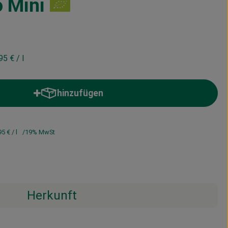
o Mini
95 €
/ l
hinzufügen
Produkt zum Warenkorb hinzufügen
95 €
/ l
19% MwSt
Herkunft