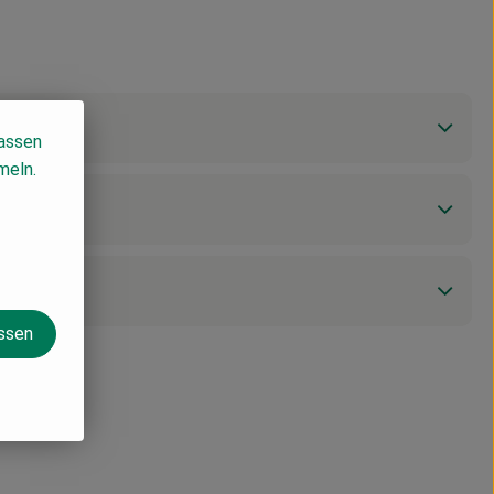
lassen
meln.
assen