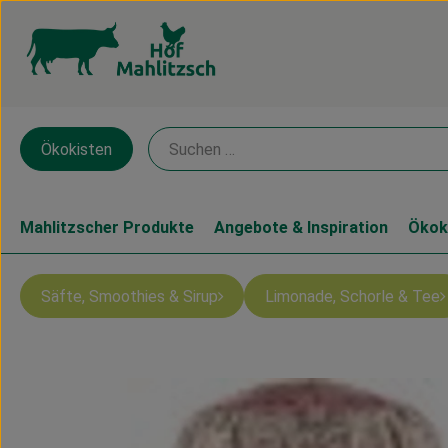
Ökokisten
Mahlitzscher Produkte
Angebote & Inspiration
Ökok
Säfte, Smoothies & Sirup
Limonade, Schorle & Tee