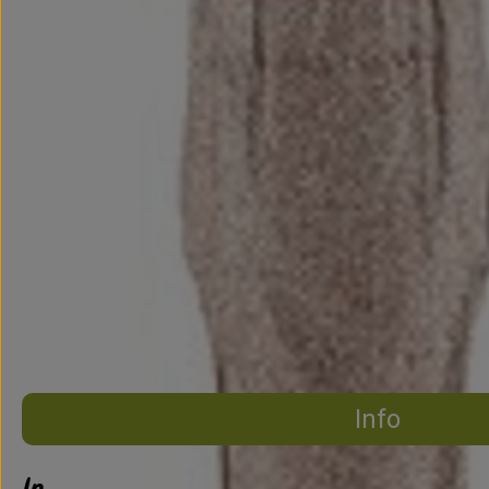
Info
Info