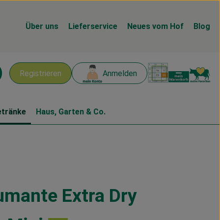
Über uns
Lieferservice
Neues vom Hof
Blog
Warenk
L
Registrieren
Anmelden
chen
etränke
Haus, Garten & Co.
mante Extra Dry
en