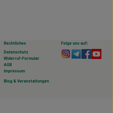
Rechtliches
Folge uns auf:
Externer Link zu https
Externer Link zu 
Externer Li
Extern
Datenschutz
Widerruf-Formular
AGB
Impressum
Blog
&
Veranstaltungen