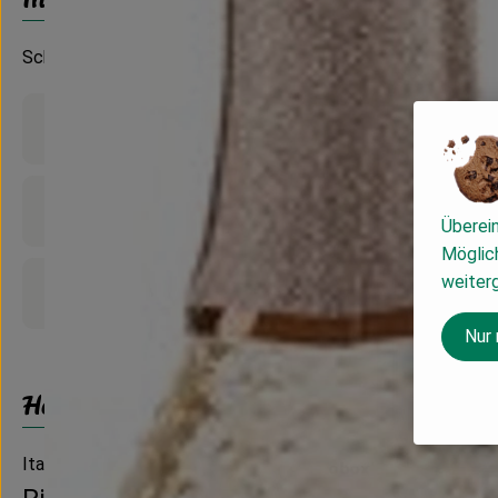
Schaumwein
Produktinformationen
Zutaten
Überei
Möglich
weiter
Produktdatenblatt
Nur
Herkunft
Italien