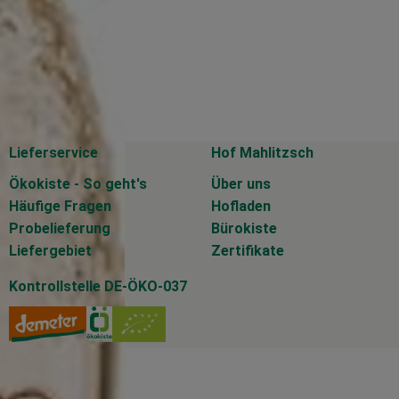
Lieferservice
Hof Mahlitzsch
Ökokiste - So geht's
Über uns
Häufige Fragen
Hofladen
Probelieferung
Bürokiste
Liefergebiet
Zertifikate
Kontrollstelle DE-ÖKO-037