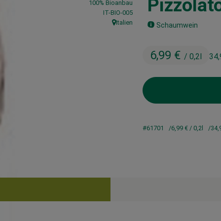
Pizzolat
100% Bioanbau
, Kontrollstelle:
IT-BIO-005
Italien
Schaumwein
, Herkunft:
6,99 €
/ 0,2l
34,
#61701
6,99 €
/ 0,2l
34,