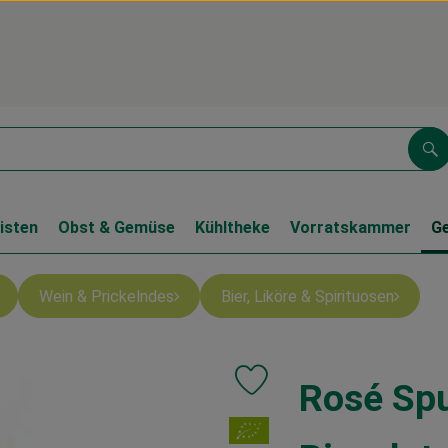
Su
isten
Obst & Gemüse
Kühltheke
Vorratskammer
G
Wein & Prickelndes
Bier, Liköre & Spirituosen
Rosé Spu
Produkt zu Favouriten hinzufüg
, Verband: