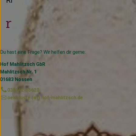
Riegel Erzeugermarken
Du hast eine Frage? Wir helfen dir gerne:
Hof Mahlitzsch GbR
Mahlitzsch Nr. 1
01683 Nossen
035242-65620
oekokiste (at) hof-mahlitzsch.de