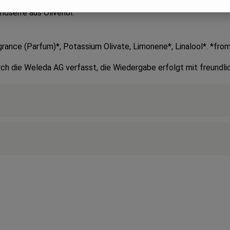
ndseife aus Olivenöl.
grance (Parfum)*, Potassium Olivate, Limonene*, Linalool*. *from 
ch die Weleda AG verfasst, die Wiedergabe erfolgt mit freund