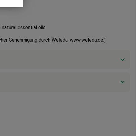
natural essential oils
licher Genehmigung durch Weleda, www.weleda.de.)