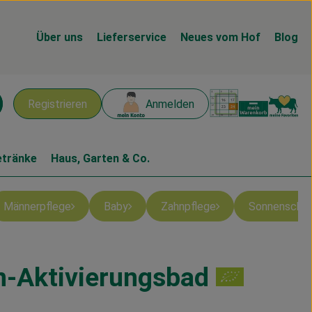
Über uns
Lieferservice
Neues vom Hof
Blog
Warenk
L
Registrieren
Anmelden
chen
etränke
Haus, Garten & Co.
Männerpflege
Baby
Zahnpflege
Sonnenschu
-Aktivierungsbad
en