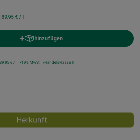
89,95 €
/ l
hinzufügen
Produkt zum Warenkorb hinzufügen
89,95 €
/ l
19% MwSt
Handelsklasse II
Herkunft