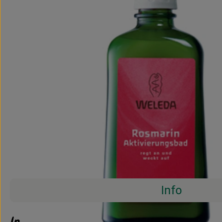
Info
Info