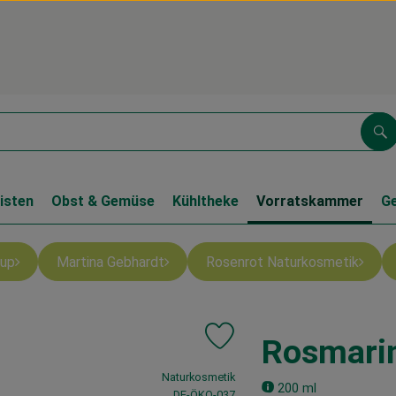
Su
isten
Obst & Gemüse
Kühltheke
Vorratskammer
G
up
Martina Gebhardt
Rosenrot Naturkosmetik
Rosmarin
Produkt zu Favouriten hinzufüg
, Verband:
Naturkosmetik
200 ml
, Kontrollstelle:
DE-ÖKO-037