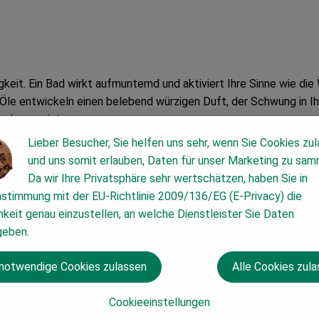
keit. Ein Bad wirkt aufmunternd und aktiviert Ihre Sinne wie di
Öle entwickeln einen belebend würzigen Duft, der Schwung in Ih
Lebensgeister.
Lieber Besucher, Sie helfen uns sehr, wenn Sie Cookies zu
stoffen und enthält weder schäumende Tenside, noch syntheti
und uns somit erlauben, Daten für unser Marketing zu sam
Da wir Ihre Privatsphäre sehr wertschätzen, haben Sie in
gsstoffen und Rohstoffen auf Mineralölbasis.
nstimmung mit der EU-Richtlinie 2009/136/EG (E-Privacy) die
keit genau einzustellen, an welche Dienstleister Sie Daten
gt.
geben.
 notwendige Cookies zulassen
Alle Cookies zul
ingelassen ist 3 bis 4 Verschlusskappen der Bade-Essenz im Wa
e der Bade-Essenz bei Körpertemperatur (37°C).
Cookieeinstellungen