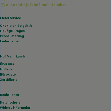
oekokiste (at) hof-mahlitzsch.de
Lieferservice
Ökokiste - So geht's
Häufige Fragen
Probelieferung
Liefergebiet
Hof Mahlitzsch
Über uns
Hofladen
Bürokiste
Zertifikate
Rechtliches
Datenschutz
Widerruf-Formular