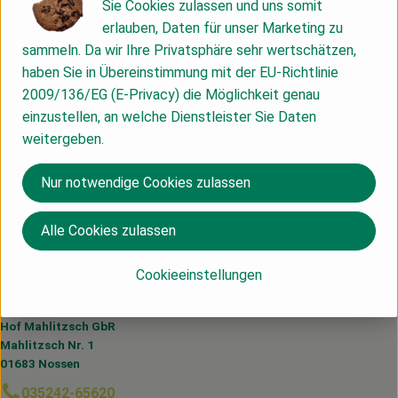
Info
Sie Cookies zulassen und uns somit
erlauben, Daten für unser Marketing zu
sammeln. Da wir Ihre Privatsphäre sehr wertschätzen,
haben Sie in Übereinstimmung mit der EU-Richtlinie
Produktinformationen
2009/136/EG (E-Privacy) die Möglichkeit genau
einzustellen, an welche Dienstleister Sie Daten
weitergeben.
Herkunft
Nur notwendige Cookies zulassen
Hersteller: Elb-Ferment UG
Alle Cookies zulassen
Cookieeinstellungen
Du hast eine Frage? Wir helfen dir gerne:
Hof Mahlitzsch GbR
Mahlitzsch Nr. 1
01683 Nossen
035242-65620